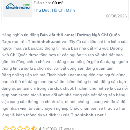
Diện tích:
60 m²
Thủ Đức
,
Hồ Chí Minh
06/08/2026
Hàng nghìn tin đăng
Bán đất thổ cư tại Đường Ngô Chí Quốc
được rao trên
Tinchinhchu.net
với đầy đủ các tiêu chí tìm kiếm của
người mua và bán.Các thông tin mua bán nhà đất khu vực Đường
Ngô Chí Quốc được tổng hợp từ các nguồn tin rao về nhà đất bao
gồm tin đăng chính chủ và tin đăng qua môi giới,giúp đa dạng nguồn
thông tin và sự lựa chọn đối với bất động sản đang quan tâm.
Bằng những tiện ích mà Tinchinhchu.net mang đến cho người dùng,
bạn có thể dễ dàng thao tác và tìm kiếm thông tin bất động sản bạn
đang quan tâm chỉ trong vài click chuột.Tinchinhchu.net sẽ là cầu nối
giúp bạn tương tác và trao đổi với nhà cung cấp bất động sản bằng
việc cung cấp thông tin chính xác, nhanh chóng...,cùng với đó là đội
ngũ nhân viên tư vấn chuyên nghiệp.Chắc chắn bạn sẽ thực sự hài
lòng về kênh thông tin và dịch vụ của
Tinchinhchu.net
!
4.5 (90%) 17 votes