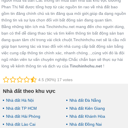
người mua và bán.Các thông tin mua bán nhà đất khu vực Đường
Phan Thị Nể được tổng hợp từ các nguồn tin rao về nhà đất bao
gồm tin đăng chính chủ và tin đăng qua môi giới,giúp đa dạng nguồn
thông tin và sự lựa chọn đối với bất động sản đang quan tâm.
Bằng những tiện ích mà Tinchinhchu.net mang đến cho người dùng,
bạn có thể dễ dàng thao tác và tìm kiếm thông tin bất động sản bạn
đang quan tâm chỉ trong vài click chuột.Tinchinhchu.net sẽ là cầu nối
giúp bạn tương tác và trao đổi với nhà cung cấp bất động sản bằng
việc cung cấp thông tin chính xác, nhanh chóng...,cùng với đó là đội
ngũ nhân viên tư vấn chuyên nghiệp.Chắc chắn bạn sẽ thực sự hài
lòng về kênh thông tin và dịch vụ của
Tinchinhchu.net
!
4.5 (90%) 17 votes
Nhà đất theo khu vực
Nhà đất Hà Nội
Nhà đất Đà Nẵng
Nhà đất TP HCM
Nhà đất Kiên Giang
Nhà đất Hải Phòng
Nhà đất Khánh Hòa
Nhà đất Lào Cai
Nhà đất Đồng Nai