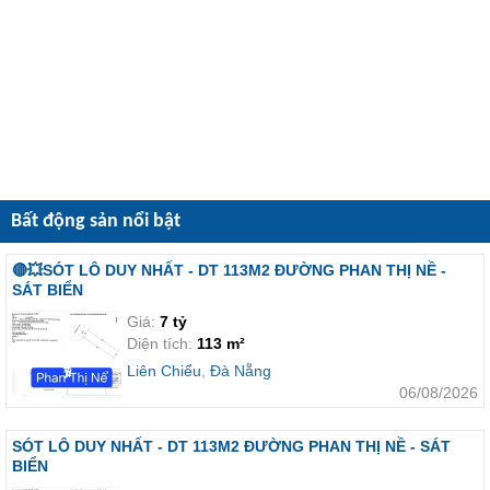
Bất động sản nổi bật
🔴💥SÓT LÔ DUY NHẤT - DT 113M2 ĐƯỜNG PHAN THỊ NỀ -
SÁT BIỂN
Giá:
7 tỷ
Diện tích:
113 m²
Liên Chiểu
,
Đà Nẵng
06/08/2026
SÓT LÔ DUY NHẤT - DT 113M2 ĐƯỜNG PHAN THỊ NỀ - SÁT
BIỂN