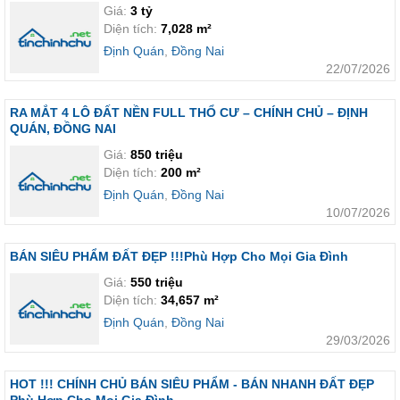
Giá:
3 tỷ
Diện tích:
7,028 m²
Định Quán
,
Đồng Nai
22/07/2026
RA MẮT 4 LÔ ĐẤT NỀN FULL THỔ CƯ – CHÍNH CHỦ – ĐỊNH
QUÁN, ĐỒNG NAI
Giá:
850 triệu
Diện tích:
200 m²
Định Quán
,
Đồng Nai
10/07/2026
BÁN SIÊU PHẨM ĐẤT ĐẸP !!!Phù Hợp Cho Mọi Gia Đình
Giá:
550 triệu
Diện tích:
34,657 m²
Định Quán
,
Đồng Nai
29/03/2026
HOT !!! CHÍNH CHỦ BÁN SIÊU PHẨM - BÁN NHANH ĐẤT ĐẸP