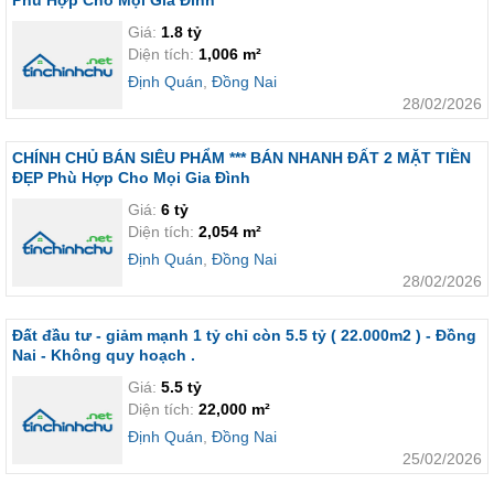
Phù Hợp Cho Mọi Gia Đình
Giá:
1.8 tỷ
Diện tích:
1,006 m²
Định Quán
,
Đồng Nai
28/02/2026
CHÍNH CHỦ BÁN SIÊU PHẨM *** BÁN NHANH ĐẤT 2 MẶT TIỀN
ĐẸP Phù Hợp Cho Mọi Gia Đình
Giá:
6 tỷ
Diện tích:
2,054 m²
Định Quán
,
Đồng Nai
28/02/2026
Đất đầu tư - giảm mạnh 1 tỷ chỉ còn 5.5 tỷ ( 22.000m2 ) - Đồng
Nai - Không quy hoạch .
Giá:
5.5 tỷ
Diện tích:
22,000 m²
Định Quán
,
Đồng Nai
25/02/2026