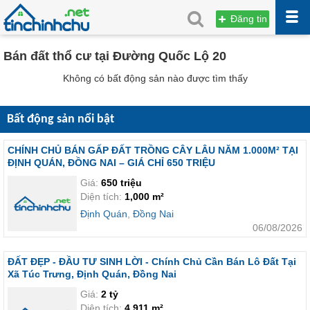
Đăng tin
Bán đất thổ cư tại Đường Quốc Lộ 20
Không có bất động sản nào được tìm thấy
Bất động sản nổi bật
CHÍNH CHỦ BÁN GẤP ĐẤT TRỒNG CÂY LÂU NĂM 1.000M² TẠI
ĐỊNH QUÁN, ĐỒNG NAI – GIÁ CHỈ 650 TRIỆU
Giá:
650 triệu
Diện tích:
1,000 m²
Định Quán
,
Đồng Nai
06/08/2026
ĐẤT ĐẸP - ĐẦU TƯ SINH LỜI - Chính Chủ Cần Bán Lô Đất Tại
Xã Túc Trưng, Định Quán, Đồng Nai
Giá:
2 tỷ
Diện tích:
4,911 m²