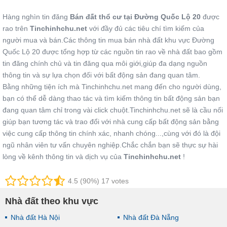
Hàng nghìn tin đăng
Bán đất thổ cư tại Đường Quốc Lộ 20
được
rao trên
Tinchinhchu.net
với đầy đủ các tiêu chí tìm kiếm của
người mua và bán.Các thông tin mua bán nhà đất khu vực Đường
Quốc Lộ 20 được tổng hợp từ các nguồn tin rao về nhà đất bao gồm
tin đăng chính chủ và tin đăng qua môi giới,giúp đa dạng nguồn
thông tin và sự lựa chọn đối với bất động sản đang quan tâm.
Bằng những tiện ích mà Tinchinhchu.net mang đến cho người dùng,
bạn có thể dễ dàng thao tác và tìm kiếm thông tin bất động sản bạn
đang quan tâm chỉ trong vài click chuột.Tinchinhchu.net sẽ là cầu nối
giúp bạn tương tác và trao đổi với nhà cung cấp bất động sản bằng
việc cung cấp thông tin chính xác, nhanh chóng...,cùng với đó là đội
ngũ nhân viên tư vấn chuyên nghiệp.Chắc chắn bạn sẽ thực sự hài
lòng về kênh thông tin và dịch vụ của
Tinchinhchu.net
!
4.5 (90%) 17 votes
Nhà đất theo khu vực
Nhà đất Hà Nội
Nhà đất Đà Nẵng