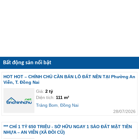
Bất động sản nổi bật
HOT HOT – CHÍNH CHỦ CẦN BÁN LÔ ĐẤT NỀN TẠI Phường An
Viễn, T. Đồng Nai
Giá:
2 tỷ
Diện tích:
111 m²
Trảng Bom
,
Đồng Nai
28/07/2026
*** CHỈ 1 TỶ 650 TRIÊU - SỞ HỮU NGAY 1 SÀO ĐẤT MẶT TIỀN
NHỰA – AN VIỄN (XÃ ĐỒI CŨ)