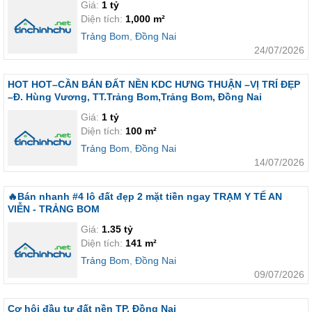
Giá:
1 tỷ
Diện tích:
1,000 m²
Trảng Bom
,
Đồng Nai
24/07/2026
HOT HOT–CẦN BÁN ĐẤT NỀN KDC HƯNG THUẬN –VỊ TRÍ ĐẸP
–Đ. Hùng Vương, TT.Trảng Bom,Trảng Bom, Đồng Nai
Giá:
1 tỷ
Diện tích:
100 m²
Trảng Bom
,
Đồng Nai
14/07/2026
🔥Bán nhanh #4 lô đất đẹp 2 mặt tiền ngay TRẠM Y TẾ AN
VIỄN - TRẢNG BOM
Giá:
1.35 tỷ
Diện tích:
141 m²
Trảng Bom
,
Đồng Nai
09/07/2026
Cơ hội đầu tư đất nền TP. Đồng Nai