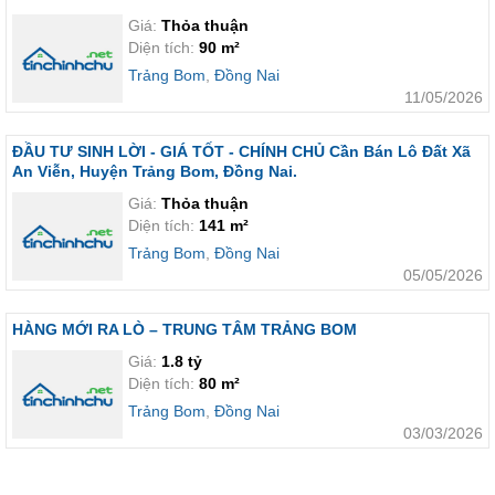
Giá:
Thỏa thuận
Diện tích:
90 m²
Trảng Bom
,
Đồng Nai
11/05/2026
ĐẦU TƯ SINH LỜI - GIÁ TỐT - CHÍNH CHỦ Cần Bán Lô Đất Xã
An Viễn, Huyện Trảng Bom, Đồng Nai.
Giá:
Thỏa thuận
Diện tích:
141 m²
Trảng Bom
,
Đồng Nai
05/05/2026
HÀNG MỚI RA LÒ – TRUNG TÂM TRẢNG BOM
Giá:
1.8 tỷ
Diện tích:
80 m²
Trảng Bom
,
Đồng Nai
03/03/2026