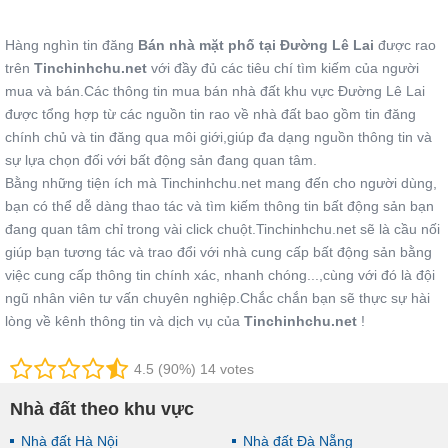
Hàng nghìn tin đăng
Bán nhà mặt phố tại Đường Lê Lai
được rao
trên
Tinchinhchu.net
với đầy đủ các tiêu chí tìm kiếm của người
mua và bán.Các thông tin mua bán nhà đất khu vực Đường Lê Lai
được tổng hợp từ các nguồn tin rao về nhà đất bao gồm tin đăng
chính chủ và tin đăng qua môi giới,giúp đa dạng nguồn thông tin và
sự lựa chọn đối với bất động sản đang quan tâm.
Bằng những tiện ích mà Tinchinhchu.net mang đến cho người dùng,
bạn có thể dễ dàng thao tác và tìm kiếm thông tin bất động sản bạn
đang quan tâm chỉ trong vài click chuột.Tinchinhchu.net sẽ là cầu nối
giúp bạn tương tác và trao đổi với nhà cung cấp bất động sản bằng
việc cung cấp thông tin chính xác, nhanh chóng...,cùng với đó là đội
ngũ nhân viên tư vấn chuyên nghiệp.Chắc chắn bạn sẽ thực sự hài
lòng về kênh thông tin và dịch vụ của
Tinchinhchu.net
!
4.5 (90%) 14 votes
Nhà đất theo khu vực
Nhà đất Hà Nội
Nhà đất Đà Nẵng