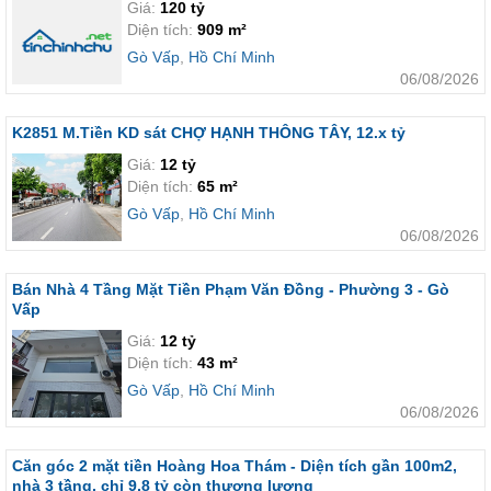
Giá:
120 tỷ
Diện tích:
909 m²
Gò Vấp
,
Hồ Chí Minh
06/08/2026
K2851 M.Tiền KD sát CHỢ HẠNH THÔNG TÂY, 12.x tỷ
Giá:
12 tỷ
Diện tích:
65 m²
Gò Vấp
,
Hồ Chí Minh
06/08/2026
Bán Nhà 4 Tầng Mặt Tiền Phạm Văn Đồng - Phường 3 - Gò
Vấp
Giá:
12 tỷ
Diện tích:
43 m²
Gò Vấp
,
Hồ Chí Minh
06/08/2026
Căn góc 2 mặt tiền Hoàng Hoa Thám - Diện tích gần 100m2,
nhà 3 tầng, chỉ 9,8 tỷ còn thương lượng