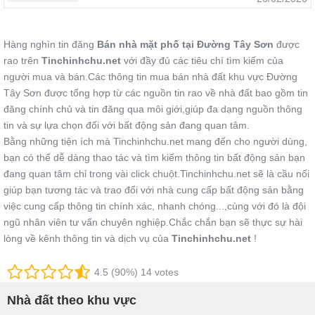
Hàng nghìn tin đăng
Bán nhà mặt phố tại Đường Tây Sơn
được
rao trên
Tinchinhchu.net
với đầy đủ các tiêu chí tìm kiếm của
người mua và bán.Các thông tin mua bán nhà đất khu vực Đường
Tây Sơn được tổng hợp từ các nguồn tin rao về nhà đất bao gồm tin
đăng chính chủ và tin đăng qua môi giới,giúp đa dạng nguồn thông
tin và sự lựa chọn đối với bất động sản đang quan tâm.
Bằng những tiện ích mà Tinchinhchu.net mang đến cho người dùng,
bạn có thể dễ dàng thao tác và tìm kiếm thông tin bất động sản bạn
đang quan tâm chỉ trong vài click chuột.Tinchinhchu.net sẽ là cầu nối
giúp bạn tương tác và trao đổi với nhà cung cấp bất động sản bằng
việc cung cấp thông tin chính xác, nhanh chóng...,cùng với đó là đội
ngũ nhân viên tư vấn chuyên nghiệp.Chắc chắn bạn sẽ thực sự hài
lòng về kênh thông tin và dịch vụ của
Tinchinhchu.net
!
4.5 (90%) 14 votes
Nhà đất theo khu vực