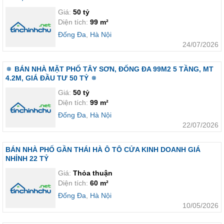
Giá:
50 tỷ
Diện tích:
99 m²
Đống Đa
,
Hà Nội
24/07/2026
🔅 BÁN NHÀ MẶT PHỐ TÂY SƠN, ĐỐNG ĐA 99M2 5 TẦNG, MT
4.2M, GIÁ ĐẦU TƯ 50 TỶ 🔅
Giá:
50 tỷ
Diện tích:
99 m²
Đống Đa
,
Hà Nội
22/07/2026
BÁN NHÀ PHỐ GẦN THÁI HÀ Ô TÔ CỬA KINH DOANH GIÁ
NHỈNH 22 TỶ
Giá:
Thỏa thuận
Diện tích:
60 m²
Đống Đa
,
Hà Nội
10/05/2026