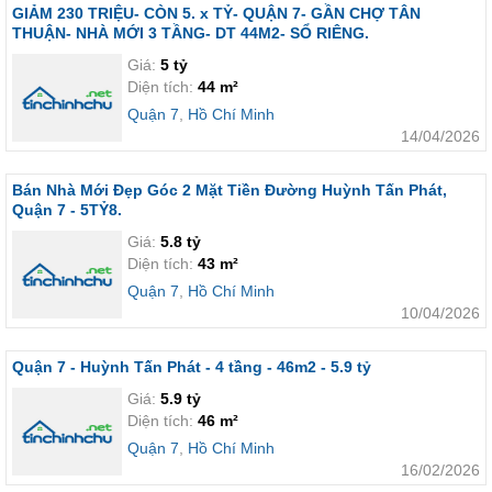
GIẢM 230 TRIỆU- CÒN 5. x TỶ- QUẬN 7- GẦN CHỢ TÂN
THUẬN- NHÀ MỚI 3 TẦNG- DT 44M2- SỔ RIÊNG.
Giá:
5 tỷ
Diện tích:
44 m²
Quận 7
,
Hồ Chí Minh
14/04/2026
Bán Nhà Mới Đẹp Góc 2 Mặt Tiền Đường Huỳnh Tấn Phát,
Quận 7 - 5TỶ8.
Giá:
5.8 tỷ
Diện tích:
43 m²
Quận 7
,
Hồ Chí Minh
10/04/2026
Quận 7 - Huỳnh Tấn Phát - 4 tầng - 46m2 - 5.9 tỷ
Giá:
5.9 tỷ
Diện tích:
46 m²
Quận 7
,
Hồ Chí Minh
16/02/2026