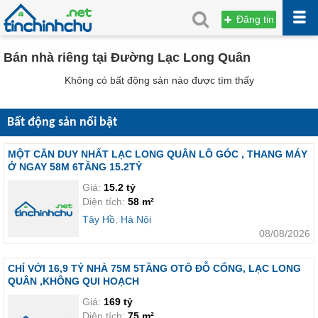
Đăng tin
Bán nhà riêng tại Đường Lạc Long Quân
Không có bất động sản nào được tìm thấy
Bất động sản nổi bật
MỘT CĂN DUY NHẤT LẠC LONG QUÂN LÔ GÓC , THANG MÁY
Ở NGAY 58M 6TẦNG 15.2TỶ
Giá:
15.2 tỷ
Diện tích:
58 m²
Tây Hồ
,
Hà Nội
08/08/2026
CHỈ VỚI 16,9 TỶ NHÀ 75M 5TẦNG OTÔ ĐỖ CỔNG, LẠC LONG
QUÂN ,KHÔNG QUI HOẠCH
Giá:
169 tỷ
Diện tích:
75 m²