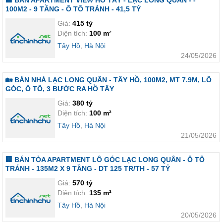
🏨 BÁN APARTMENT VIEW HỒ TÂY - LẠC LONG QUÂN - -
100M2 - 9 TẦNG - Ô TÔ TRÁNH - 41,5 TỶ
Giá:
415 tỷ
Diện tích:
100 m²
Tây Hồ
,
Hà Nội
24/05/2026
🏡 BÁN NHÀ LẠC LONG QUÂN - TÂY HỒ, 100M2, MT 7.9M, LÔ
GÓC, Ô TÔ, 3 BƯỚC RA HỒ TÂY
Giá:
380 tỷ
Diện tích:
100 m²
Tây Hồ
,
Hà Nội
21/05/2026
🏢 BÁN TÒA APARTMENT LÔ GÓC LẠC LONG QUÂN - Ô TÔ
TRÁNH - 135M2 X 9 TẦNG - DT 125 TR/TH - 57 TỶ
Giá:
570 tỷ
Diện tích:
135 m²
Tây Hồ
,
Hà Nội
20/05/2026