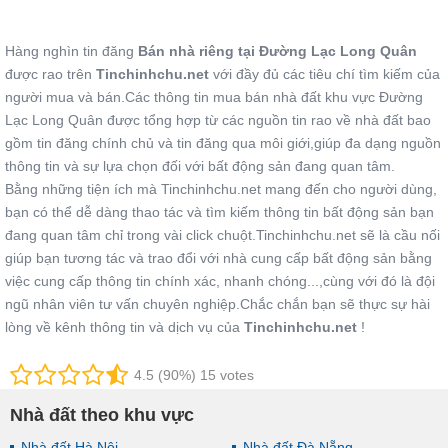
Hàng nghìn tin đăng
Bán nhà riêng tại Đường Lạc Long Quân
được rao trên
Tinchinhchu.net
với đầy đủ các tiêu chí tìm kiếm của
người mua và bán.Các thông tin mua bán nhà đất khu vực Đường
Lạc Long Quân được tổng hợp từ các nguồn tin rao về nhà đất bao
gồm tin đăng chính chủ và tin đăng qua môi giới,giúp đa dạng nguồn
thông tin và sự lựa chọn đối với bất động sản đang quan tâm.
Bằng những tiện ích mà Tinchinhchu.net mang đến cho người dùng,
bạn có thể dễ dàng thao tác và tìm kiếm thông tin bất động sản bạn
đang quan tâm chỉ trong vài click chuột.Tinchinhchu.net sẽ là cầu nối
giúp bạn tương tác và trao đổi với nhà cung cấp bất động sản bằng
việc cung cấp thông tin chính xác, nhanh chóng...,cùng với đó là đội
ngũ nhân viên tư vấn chuyên nghiệp.Chắc chắn bạn sẽ thực sự hài
lòng về kênh thông tin và dịch vụ của
Tinchinhchu.net
!
4.5 (90%) 15 votes
Nhà đất theo khu vực
Nhà đất Hà Nội
Nhà đất Đà Nẵng