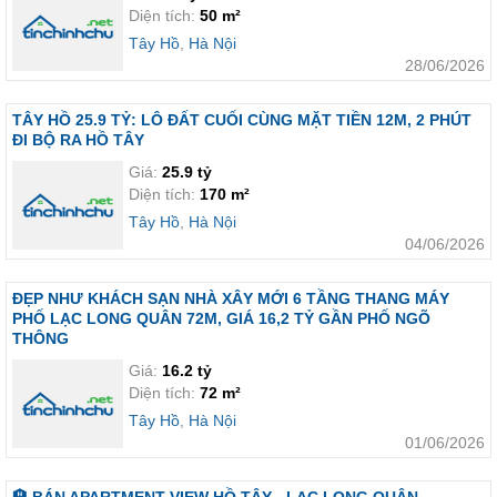
Diện tích:
50 m²
Tây Hồ
,
Hà Nội
28/06/2026
TÂY HỒ 25.9 TỶ: LÔ ĐẤT CUỐI CÙNG MẶT TIỀN 12M, 2 PHÚT
ĐI BỘ RA HỒ TÂY
Giá:
25.9 tỷ
Diện tích:
170 m²
Tây Hồ
,
Hà Nội
04/06/2026
ĐẸP NHƯ KHÁCH SẠN NHÀ XÂY MỚI 6 TẦNG THANG MÁY
PHỐ LẠC LONG QUÂN 72M, GIÁ 16,2 TỶ GẦN PHỐ NGÕ
THÔNG
Giá:
16.2 tỷ
Diện tích:
72 m²
Tây Hồ
,
Hà Nội
01/06/2026