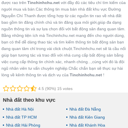
được rao trên
Tinchinhchu.net
với đầy đủ các tiêu chí tìm kiếm của
người mua và bán.Các thông tin mua bán nhà đất khu vực Đường
Nguyễn Chí Thanh được tổng hợp từ các nguồn tin rao về nhà đất
bao gồm tin đăng chính chủ và tin đăng qua môi giới,giúp đa dạng
nguồn thông tin và sự lựa chọn đối với bất động sản đang quan tâm.
Bằng những tiện ích mà Tinchinhchu.net mang đến cho người dùng,
bạn có thể dễ dàng thao tác và tìm kiếm thông tin bất động sản bạn
đang quan tâm chỉ trong vài click chuột.Tinchinhchu.net sẽ là cầu nối
giúp bạn tương tác và trao đổi với nhà cung cấp bất động sản bằng
việc cung cấp thông tin chính xác, nhanh chóng...,cùng với đó là đội
ngũ nhân viên tư vấn chuyên nghiệp.Chắc chắn bạn sẽ thực sự hài
lòng về kênh thông tin và dịch vụ của
Tinchinhchu.net
!
4.5 (90%) 15 votes
Nhà đất theo khu vực
Nhà đất Hà Nội
Nhà đất Đà Nẵng
Nhà đất TP HCM
Nhà đất Kiên Giang
Nhà đất Hải Phòng
Nhà đất Khánh Hòa