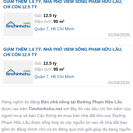
GIẢM THÊM 1.6 TỶ, NHÀ PHỐ VIEW SÔNG PHẠM HỮU LẦU,
CHỈ CÒN 12.5 TỶ
Giá:
12.5 tỷ
Diện tích:
90 m²
Quận 7
,
Hồ Chí Minh
01/04/2026
GIẢM THÊM 1.6 TỶ, NHÀ PHỐ VIEW SÔNG PHẠM HỮU LẦU,
CHỈ CÒN 12.5 TỶ
Giá:
12.5 tỷ
Diện tích:
90 m²
Quận 7
,
Hồ Chí Minh
01/04/2026
Hàng nghìn tin đăng
Bán nhà riêng tại Đường Phạm Hữu Lầu
được rao trên
Tinchinhchu.net
với đầy đủ các tiêu chí tìm kiếm của
người mua và bán.Các thông tin mua bán nhà đất khu vực Đường
Phạm Hữu Lầu được tổng hợp từ các nguồn tin rao về nhà đất bao
gồm tin đăng chính chủ và tin đăng qua môi giới,giúp đa dạng nguồn