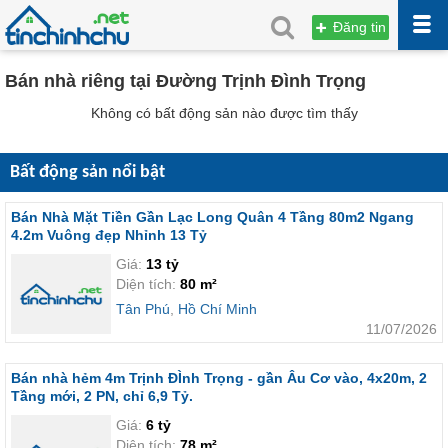
Đăng tin
Bán nhà riêng tại Đường Trịnh Đình Trọng
Không có bất động sản nào được tìm thấy
Bất động sản nổi bật
Bán Nhà Mặt Tiền Gần Lạc Long Quân 4 Tầng 80m2 Ngang
4.2m Vuông đẹp Nhỉnh 13 Tỷ
Giá:
13 tỷ
Diện tích:
80 m²
Tân Phú
,
Hồ Chí Minh
11/07/2026
Bán nhà hẻm 4m Trịnh ĐÌnh Trọng - gần Âu Cơ vào, 4x20m, 2
Tầng mới, 2 PN, chỉ 6,9 Tỷ.
Giá:
6 tỷ
Diện tích:
78 m²