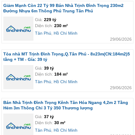
Giảm Mạnh Còn 22 Tỷ 99 Bán Nhà Trịnh Đình Trọng 230m2
Đường Nhựa 6m Thông Phú Trung Tân Phú
Giá:
229 tỷ
Diện tích:
230 m²
Tân Phú
,
Hồ Chí Minh
29/06/2026
Tòa nhà MT Trịnh Đình Trọng,Q.Tân Phú - 8x23m(CN:184m2)5
tầng + TM - Gía: 39 tỷ
Giá:
39 tỷ
Diện tích:
184 m²
Tân Phú
,
Hồ Chí Minh
29/06/2026
Bán Nhà Trịnh Đình Trọng Kênh Tân Hóa Ngang 4,2m 2 Tầng
Hẻm 3m Thông Chỉ 3 Tỷ 350 Thương lượng
Giá:
37 tỷ
Diện tích:
30 m²
Tân Phú
,
Hồ Chí Minh