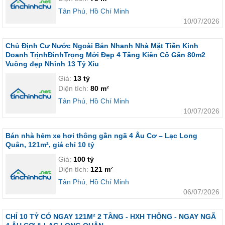
Tân Phú
,
Hồ Chí Minh
10/07/2026
Chủ Định Cư Nước Ngoài Bán Nhanh Nhà Mặt Tiền Kinh
Doanh TrịnhĐìnhTrọng Mới Đẹp 4 Tầng Kiên Cố Gần 80m2
Vuông đẹp Nhỉnh 13 Tỷ Xíu
Giá:
13 tỷ
Diện tích:
80 m²
Tân Phú
,
Hồ Chí Minh
10/07/2026
Bán nhà hẻm xe hơi thông gần ngã 4 Âu Cơ – Lạc Long
Quân, 121m², giá chỉ 10 tỷ
Giá:
100 tỷ
Diện tích:
121 m²
Tân Phú
,
Hồ Chí Minh
06/07/2026
CHỈ 10 TỶ CÓ NGAY 121M² 2 TẦNG - HXH THÔNG - NGAY NGÃ