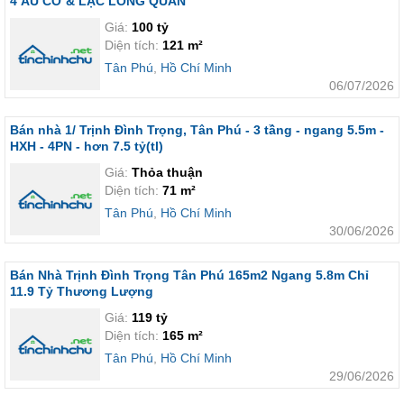
4 ÂU CƠ & LẠC LONG QUÂN
Giá:
100 tỷ
Diện tích:
121 m²
Tân Phú
,
Hồ Chí Minh
06/07/2026
Bán nhà 1/ Trịnh Đình Trọng, Tân Phú - 3 tầng - ngang 5.5m -
HXH - 4PN - hơn 7.5 tỷ(tl)
Giá:
Thỏa thuận
Diện tích:
71 m²
Tân Phú
,
Hồ Chí Minh
30/06/2026
Bán Nhà Trịnh Đình Trọng Tân Phú 165m2 Ngang 5.8m Chỉ
11.9 Tỷ Thương Lượng
Giá:
119 tỷ
Diện tích:
165 m²
Tân Phú
,
Hồ Chí Minh
29/06/2026