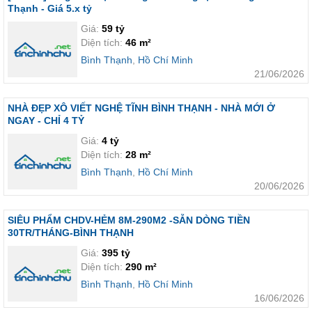
Thạnh - Giá 5.x tỷ
Giá:
59 tỷ
Diện tích:
46 m²
Bình Thạnh
,
Hồ Chí Minh
21/06/2026
NHÀ ĐẸP XÔ VIẾT NGHỆ TĨNH BÌNH THẠNH - NHÀ MỚI Ở
NGAY - CHỈ 4 TỶ
Giá:
4 tỷ
Diện tích:
28 m²
Bình Thạnh
,
Hồ Chí Minh
20/06/2026
SIÊU PHẨM CHDV-HẺM 8M-290M2 -SẴN DÒNG TIỀN
30TR/THÁNG-BÌNH THẠNH
Giá:
395 tỷ
Diện tích:
290 m²
Bình Thạnh
,
Hồ Chí Minh
16/06/2026