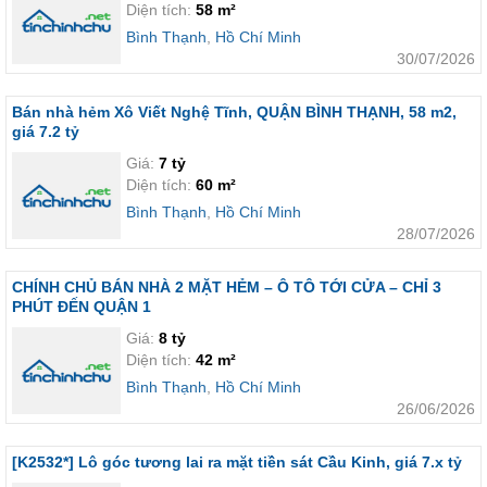
Diện tích:
58 m²
Bình Thạnh
,
Hồ Chí Minh
30/07/2026
Bán nhà hẻm Xô Viết Nghệ Tĩnh, QUẬN BÌNH THẠNH, 58 m2,
giá 7.2 tỷ
Giá:
7 tỷ
Diện tích:
60 m²
Bình Thạnh
,
Hồ Chí Minh
28/07/2026
CHÍNH CHỦ BÁN NHÀ 2 MẶT HẺM – Ô TÔ TỚI CỬA – CHỈ 3
PHÚT ĐẾN QUẬN 1
Giá:
8 tỷ
Diện tích:
42 m²
Bình Thạnh
,
Hồ Chí Minh
26/06/2026
[K2532*] Lô góc tương lai ra mặt tiền sát Cầu Kinh, giá 7.x tỷ