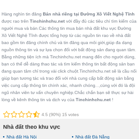
Hàng nghìn tin đăng
Bán nhà riêng tại Đường Xô Viết Nghệ Tĩnh
được rao trên
Tinchinhchu.net
với đầy đủ các tiêu chí tìm kiếm của
người mua và bán.Các thông tin mua bán nhà đất khu vực Đường
Xô Viết Nghệ Tĩnh được tổng hợp từ các nguồn tin rao về nhà đất
bao gồm tin đăng chính chủ và tin đăng qua môi giới,giúp đa dạng
nguồn thông tin và sự lựa chọn đối với bất động sản đang quan tâm.
Bằng những tiện ích mà Tinchinhchu.net mang đến cho người dùng,
bạn có thể dễ dàng thao tác và tìm kiếm thông tin bất động sản bạn
đang quan tâm chỉ trong vài click chuột.Tinchinhchu.net sẽ là cầu nối
giúp bạn tương tác và trao đổi với nhà cung cấp bất động sản bằng
việc cung cấp thông tin chính xác, nhanh chóng...,cùng với đó là đội
ngũ nhân viên tư vấn chuyên nghiệp.Chắc chắn bạn sẽ thực sự hài
lòng về kênh thông tin và dịch vụ của
Tinchinhchu.net
!
4.5 (90%) 15 votes
Nhà đất theo khu vực
Nhà đất Hà Nội
Nhà đất Đà Nẵng