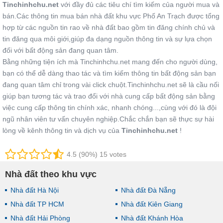
Tinchinhchu.net
với đầy đủ các tiêu chí tìm kiếm của người mua và
bán.Các thông tin mua bán nhà đất khu vực Phố An Trạch được tổng
hợp từ các nguồn tin rao về nhà đất bao gồm tin đăng chính chủ và
tin đăng qua môi giới,giúp đa dạng nguồn thông tin và sự lựa chọn
đối với bất động sản đang quan tâm.
Bằng những tiện ích mà Tinchinhchu.net mang đến cho người dùng,
bạn có thể dễ dàng thao tác và tìm kiếm thông tin bất động sản bạn
đang quan tâm chỉ trong vài click chuột.Tinchinhchu.net sẽ là cầu nối
giúp bạn tương tác và trao đổi với nhà cung cấp bất động sản bằng
việc cung cấp thông tin chính xác, nhanh chóng...,cùng với đó là đội
ngũ nhân viên tư vấn chuyên nghiệp.Chắc chắn bạn sẽ thực sự hài
lòng về kênh thông tin và dịch vụ của
Tinchinhchu.net
!
4.5 (90%) 15 votes
Nhà đất theo khu vực
Nhà đất Hà Nội
Nhà đất Đà Nẵng
Nhà đất TP HCM
Nhà đất Kiên Giang
Nhà đất Hải Phòng
Nhà đất Khánh Hòa