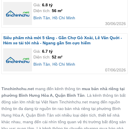
Giá:
6.8 tỷ
Diện tích:
56 m²
Bình Tân
,
Hồ Chí Minh
30/06/2026
Siêu phẩm nhà mới 5 tầng - Gần Chợ Gò Xoài, Lê Văn Quới -
Hẻm xe tải tới nhà - Ngang gần 5m cực hiếm
Giá:
6.7 tỷ
Diện tích:
52 m²
Bình Tân
,
Hồ Chí Minh
07/06/2026
Tinchinhchu.net
mang đến kênh thông tin
mua bán nhà riêng tại
phường Bình Hưng Hòa A, Quận Bình Tân
. Là kênh thông tin bất
động sản lớn nhất tại Việt Nam Tinchinhchu.net mang đến nguồn
thông tin đa dạng từ nguồn tin rao bán nhà riêng tại phường Bình
Hưng Hòa A, Quận Bình Tân với nhiều loại diện tích, thiết kế nhà
khác nhau, mang đến cái nhìn tổng quan vệ thị trường bất động sản
khu vực quan tâm. Là kênh thông tin chuyển nhượng mua bán nhà