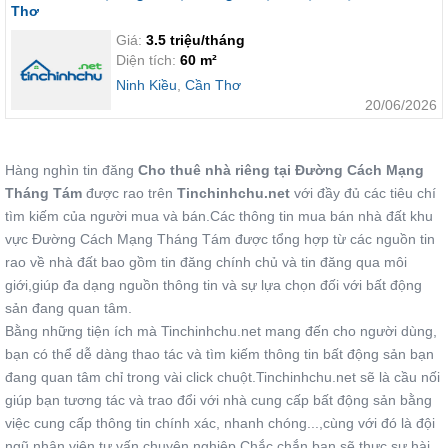
Thơ
Giá:
3.5 triệu/tháng
Diện tích:
60 m²
Ninh Kiều
,
Cần Thơ
20/06/2026
Hàng nghìn tin đăng
Cho thuê nhà riêng tại Đường Cách Mạng
Tháng Tám
được rao trên
Tinchinhchu.net
với đầy đủ các tiêu chí
tìm kiếm của người mua và bán.Các thông tin mua bán nhà đất khu
vực Đường Cách Mạng Tháng Tám được tổng hợp từ các nguồn tin
rao về nhà đất bao gồm tin đăng chính chủ và tin đăng qua môi
giới,giúp đa dạng nguồn thông tin và sự lựa chọn đối với bất động
sản đang quan tâm.
Bằng những tiện ích mà Tinchinhchu.net mang đến cho người dùng,
bạn có thể dễ dàng thao tác và tìm kiếm thông tin bất động sản bạn
đang quan tâm chỉ trong vài click chuột.Tinchinhchu.net sẽ là cầu nối
giúp bạn tương tác và trao đổi với nhà cung cấp bất động sản bằng
việc cung cấp thông tin chính xác, nhanh chóng...,cùng với đó là đội
ngũ nhân viên tư vấn chuyên nghiệp.Chắc chắn bạn sẽ thực sự hài