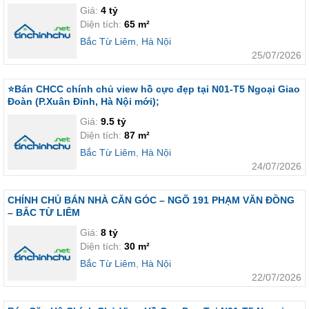
Giá:
4 tỷ
Diện tích:
65 m²
Bắc Từ Liêm
,
Hà Nội
25/07/2026
⭐️Bán CHCC chính chủ view hồ cực đẹp tại N01-T5 Ngoại Giao
Đoàn (P.Xuân Đỉnh, Hà Nội mới);
Giá:
9.5 tỷ
Diện tích:
87 m²
Bắc Từ Liêm
,
Hà Nội
24/07/2026
CHÍNH CHỦ BÁN NHÀ CĂN GÓC – NGÕ 191 PHẠM VĂN ĐỒNG
– BẮC TỪ LIÊM
Giá:
8 tỷ
Diện tích:
30 m²
Bắc Từ Liêm
,
Hà Nội
22/07/2026