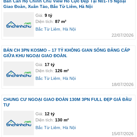
Bán Căn Hộ Chính Chủ View Hồ Cực Đẹp Tại N01-T5 Ngoại
Giao Đoàn, Xuân Tảo, Bắc Từ Liêm, Hà Nội
Giá:
9 tỷ
Diện tích:
87 m²
Bắc Từ Liêm
,
Hà Nội
22/07/2026
BÁN CH 3PN KOSMO – 17 TỶ KHÔNG GIAN SỐNG ĐẲNG CẤP
GIỮA KHU NGOẠI GIAO ĐOÀN.
Giá:
17 tỷ
Diện tích:
126 m²
Bắc Từ Liêm
,
Hà Nội
18/07/2026
CHUNG CƯ NGOẠI GIAO ĐOÀN 130M 3PN FULL ĐẸP GIÁ ĐẦU
TƯ
Giá:
12 tỷ
Diện tích:
130 m²
Bắc Từ Liêm
,
Hà Nội
15/07/2026