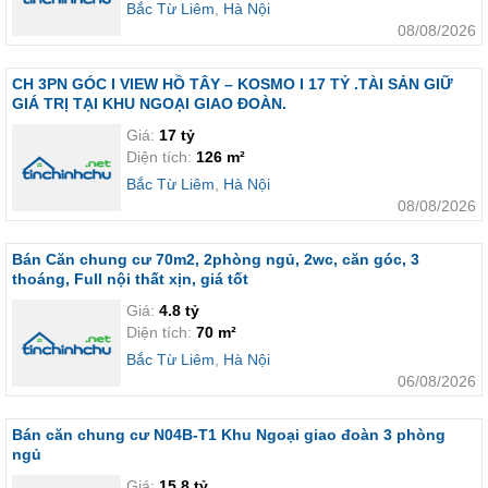
Bắc Từ Liêm
,
Hà Nội
08/08/2026
CH 3PN GÓC I VIEW HỒ TÂY – KOSMO I 17 TỶ .TÀI SẢN GIỮ
GIÁ TRỊ TẠI KHU NGOẠI GIAO ĐOÀN.
Giá:
17 tỷ
Diện tích:
126 m²
Bắc Từ Liêm
,
Hà Nội
08/08/2026
Bán Căn chung cư 70m2, 2phòng ngủ, 2wc, căn góc, 3
thoáng, Full nội thất xịn, giá tốt
Giá:
4.8 tỷ
Diện tích:
70 m²
Bắc Từ Liêm
,
Hà Nội
06/08/2026
Bán căn chung cư N04B-T1 Khu Ngoại giao đoàn 3 phòng
ngủ
Giá:
15.8 tỷ