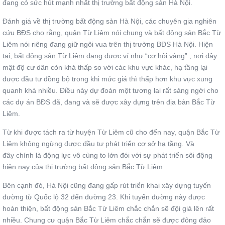
đang có sức hút mạnh nhất thị trường bất động sản Hà Nội.
Đánh giá về thị trường bất động sản Hà Nội, các chuyên gia nghiên
cứu BĐS cho rằng, quận Từ Liêm nói chung và bất động sản Bắc Từ
Liêm nói riêng đang giữ ngôi vua trên thị trường BĐS Hà Nội. Hiện
tại, bất động sản Từ Liêm đang được ví như “cơ hội vàng” , nơi đây
mật độ cư dân còn khá thấp so với các khu vực khác, hạ tầng lại
được đầu tư đồng bộ trong khi mức giá thì thấp hơn khu vực xung
quanh khá nhiều. Điều này dự đoán một tương lai rất sáng ngời cho
các dự án BĐS đã, đang và sẽ được xây dựng trên địa bàn Bắc Từ
Liêm.
Từ khi được tách ra từ huyện Từ Liêm cũ cho đến nay, quận Bắc Từ
Liêm không ngừng được đầu tư phát triển cơ sở hạ tầng. Và
đây chính là động lực vô cùng to lớn đói với sự phát triển sôi động
hiện nay của thị trường bất động sản Bắc Từ Liêm.
Bên cạnh đó, Hà Nội cũng đang gấp rút triển khai xây dựng tuyến
đường từ Quốc lộ 32 đến đường 23. Khi tuyến đường này được
hoàn thiện, bất động sản Bắc Từ Liêm chắc chắn sẽ đội giá lên rất
nhiều. Chung cư quận Bắc Từ Liêm chắc chắn sẽ được đông đảo