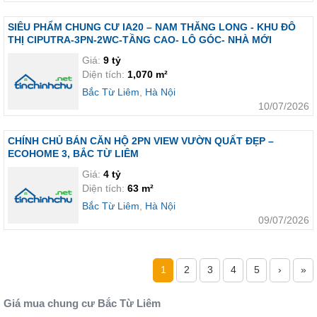
SIÊU PHẨM CHUNG CƯ IA20 – NAM THĂNG LONG - KHU ĐÔ
THỊ CIPUTRA-3PN-2WC-TẦNG CAO- LÔ GÓC- NHÀ MỚI
Giá:
9 tỷ
Diện tích:
1,070 m²
Bắc Từ Liêm
,
Hà Nội
10/07/2026
CHÍNH CHỦ BÁN CĂN HỘ 2PN VIEW VƯỜN QUẤT ĐẸP –
ECOHOME 3, BẮC TỪ LIÊM
Giá:
4 tỷ
Diện tích:
63 m²
Bắc Từ Liêm
,
Hà Nội
09/07/2026
1
2
3
4
5
›
»
Giá mua chung cư Bắc Từ Liêm