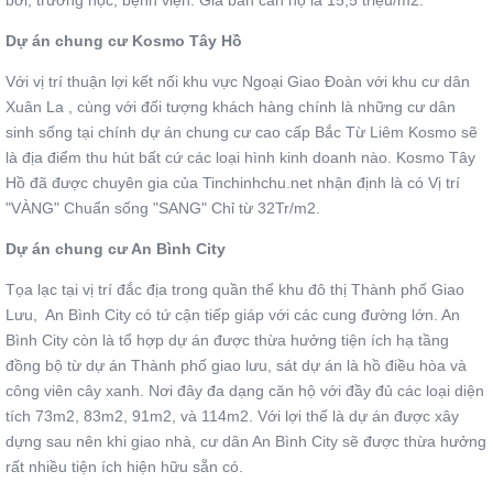
bơi, trường học, bệnh viện. Giá bán căn hộ là 15,5 triệu/m2.
Dự án chung cư Kosmo Tây Hồ
Với vị trí thuận lợi kết nối khu vực Ngoại Giao Đoàn với khu cư dân
Xuân La , cùng với đối tượng khách hàng chính là những cư dân
sinh sống tại chính dự án chung cư cao cấp Bắc Từ Liêm Kosmo sẽ
là địa điểm thu hút bất cứ các loại hình kinh doanh nào. Kosmo Tây
Hồ đã được chuyên gia của Tinchinhchu.net nhận định là có Vị trí
"VÀNG" Chuẩn sống "SANG" Chỉ từ 32Tr/m2.
Dự án chung cư An Bình City
Tọa lạc tại vị trí đắc địa trong quần thể khu đô thị Thành phố Giao
Lưu, An Bình City có tứ cận tiếp giáp với các cung đường lớn. An
Bình City còn là tổ hợp dự án được thừa hưởng tiện ích hạ tầng
đồng bộ từ dự án Thành phố giao lưu, sát dự án là hồ điều hòa và
công viên cây xanh. Nơi đây đa dạng căn hộ với đầy đủ các loại diện
tích 73m2, 83m2, 91m2, và 114m2. Với lợi thế là dự án được xây
dựng sau nên khi giao nhà, cư dân An Bình City sẽ được thừa hưởng
rất nhiều tiện ích hiện hữu sẵn có.