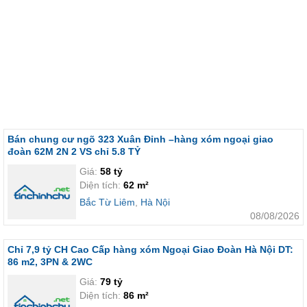
Bán chung cư ngõ 323 Xuân Đỉnh –hàng xóm ngoại giao
đoàn 62M 2N 2 VS chỉ 5.8 TỶ
Giá:
58 tỷ
Diện tích:
62 m²
Bắc Từ Liêm
,
Hà Nội
08/08/2026
Chỉ 7,9 tỷ CH Cao Cấp hàng xóm Ngoại Giao Đoàn Hà Nội DT:
86 m2, 3PN & 2WC
Giá:
79 tỷ
Diện tích:
86 m²