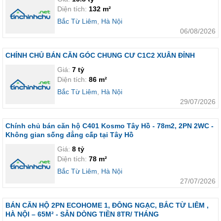
Diện tích:
132 m²
Bắc Từ Liêm
,
Hà Nội
06/08/2026
CHÍNH CHỦ BÁN CĂN GÓC CHUNG CƯ C1C2 XUÂN ĐỈNH
Giá:
7 tỷ
Diện tích:
86 m²
Bắc Từ Liêm
,
Hà Nội
29/07/2026
Chính chủ bán căn hộ C401 Kosmo Tây Hồ - 78m2, 2PN 2WC -
Không gian sống đẳng cấp tại Tây Hồ
Giá:
8 tỷ
Diện tích:
78 m²
Bắc Từ Liêm
,
Hà Nội
27/07/2026
BÁN CĂN HỘ 2PN ECOHOME 1, ĐÔNG NGẠC, BẮC TỪ LIÊM ,
HÀ NỘI – 65M² - SẴN DÒNG TIỀN 8TR/ THÁNG