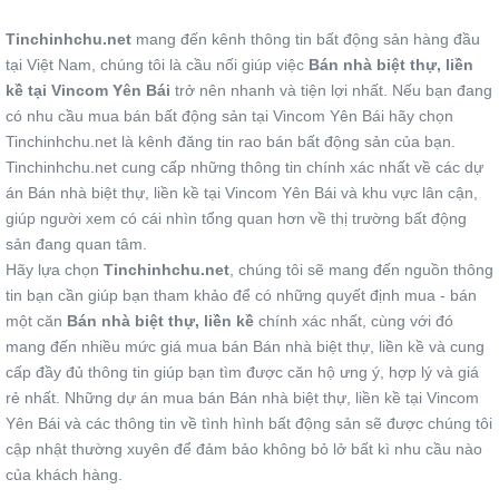
Tinchinhchu.net
mang đến kênh thông tin bất động sản hàng đầu
tại Việt Nam, chúng tôi là cầu nối giúp việc
Bán nhà biệt thự, liền
kề tại Vincom Yên Bái
trở nên nhanh và tiện lợi nhất. Nếu bạn đang
có nhu cầu mua bán bất động sản tại Vincom Yên Bái hãy chọn
Tinchinhchu.net là kênh đăng tin rao bán bất động sản của bạn.
Tinchinhchu.net cung cấp những thông tin chính xác nhất về các dự
án Bán nhà biệt thự, liền kề tại Vincom Yên Bái và khu vực lân cận,
giúp người xem có cái nhìn tổng quan hơn về thị trường bất động
sản đang quan tâm.
Hãy lựa chọn
Tinchinhchu.net
, chúng tôi sẽ mang đến nguồn thông
tin bạn cần giúp bạn tham khảo để có những quyết định mua - bán
một căn
Bán nhà biệt thự, liền kề
chính xác nhất, cùng với đó
mang đến nhiều mức giá mua bán Bán nhà biệt thự, liền kề và cung
cấp đầy đủ thông tin giúp bạn tìm được căn hộ ưng ý, hợp lý và giá
rẻ nhất. Những dự án mua bán Bán nhà biệt thự, liền kề tại Vincom
Yên Bái và các thông tin về tình hình bất động sản sẽ được chúng tôi
cập nhật thường xuyên để đảm bảo không bỏ lở bất kì nhu cầu nào
của khách hàng.