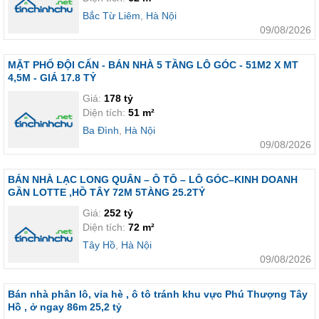
Bắc Từ Liêm
,
Hà Nội
09/08/2026
MẶT PHỐ ĐỘI CẤN - BÁN NHÀ 5 TẦNG LÔ GÓC - 51M2 X MT
4,5M - GIÁ 17.8 TỶ
Giá:
178 tỷ
Diện tích:
51 m²
Ba Đình
,
Hà Nội
09/08/2026
BÁN NHÀ LẠC LONG QUÂN – Ô TÔ – LÔ GÓC–KINH DOANH
GẦN LOTTE ,HỒ TÂY 72M 5TÀNG 25.2TỶ
Giá:
252 tỷ
Diện tích:
72 m²
Tây Hồ
,
Hà Nội
09/08/2026
Bán nhà phân lô, vỉa hè , ô tô tránh khu vực Phú Thượng Tây
Hồ , ở ngay 86m 25,2 tỷ