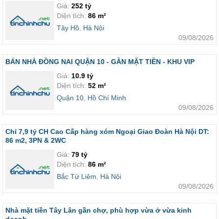
Giá:
252 tỷ
Diện tích:
86 m²
Tây Hồ
,
Hà Nội
09/08/2026
BÁN NHÀ ĐỒNG NAI QUẬN 10 - GẦN MẶT TIỀN - KHU VIP
Giá:
10.9 tỷ
Diện tích:
52 m²
Quận 10
,
Hồ Chí Minh
09/08/2026
Chỉ 7,9 tỷ CH Cao Cấp hàng xóm Ngoại Giao Đoàn Hà Nội DT:
86 m2, 3PN & 2WC
Giá:
79 tỷ
Diện tích:
86 m²
Bắc Từ Liêm
,
Hà Nội
09/08/2026
Nhà mặt tiền Tây Lân gần chợ, phù hợp vừa ở vừa kinh