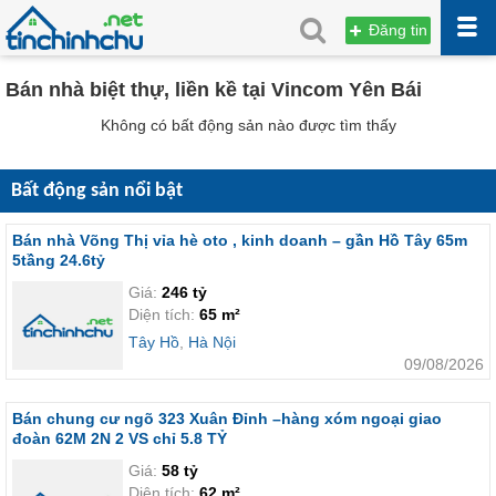
Đăng tin
Bán nhà biệt thự, liền kề tại Vincom Yên Bái
Không có bất động sản nào được tìm thấy
Bất động sản nổi bật
Bán nhà Võng Thị vỉa hè oto , kinh doanh – gần Hồ Tây 65m
5tầng 24.6tỷ
Giá:
246 tỷ
Diện tích:
65 m²
Tây Hồ
,
Hà Nội
09/08/2026
Bán chung cư ngõ 323 Xuân Đỉnh –hàng xóm ngoại giao
đoàn 62M 2N 2 VS chỉ 5.8 TỶ
Giá:
58 tỷ
Diện tích:
62 m²