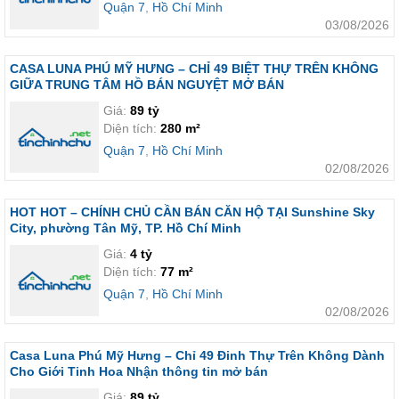
Quận 7
,
Hồ Chí Minh
03/08/2026
CASA LUNA PHÚ MỸ HƯNG – CHỈ 49 BIỆT THỰ TRÊN KHÔNG
GIỮA TRUNG TÂM HỒ BÁN NGUYỆT MỞ BÁN
Giá:
89 tỷ
Diện tích:
280 m²
Quận 7
,
Hồ Chí Minh
02/08/2026
HOT HOT – CHÍNH CHỦ CẦN BÁN CĂN HỘ TẠI Sunshine Sky
City, phường Tân Mỹ, TP. Hồ Chí Minh
Giá:
4 tỷ
Diện tích:
77 m²
Quận 7
,
Hồ Chí Minh
02/08/2026
Casa Luna Phú Mỹ Hưng – Chỉ 49 Đinh Thự Trên Không Dành
Cho Giới Tinh Hoa Nhận thông tin mở bán
Giá:
89 tỷ