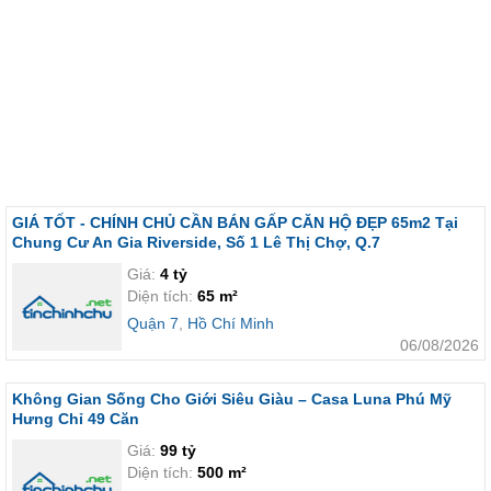
GIÁ TỐT - CHÍNH CHỦ CẦN BÁN GẤP CĂN HỘ ĐẸP 65m2 Tại
Chung Cư An Gia Riverside, Số 1 Lê Thị Chợ, Q.7
Giá:
4 tỷ
Diện tích:
65 m²
Quận 7
,
Hồ Chí Minh
06/08/2026
Không Gian Sống Cho Giới Siêu Giàu – Casa Luna Phú Mỹ
Hưng Chỉ 49 Căn
Giá:
99 tỷ
Diện tích:
500 m²