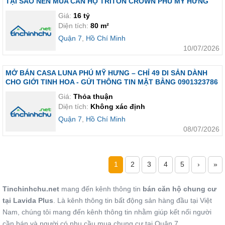
TẠI SAO NÊN MUA CĂN HỘ TRITON CROWN PHÚ MỸ HƯNG
Giá:
16 tỷ
Diện tích:
80 m²
Quận 7
,
Hồ Chí Minh
10/07/2026
MỞ BÁN CASA LUNA PHÚ MỸ HƯNG – CHỈ 49 DI SẢN DÀNH
CHO GIỚI TINH HOA - GỬI THÔNG TIN MẶT BẰNG 0901323786
Giá:
Thỏa thuận
Diện tích:
Không xác định
Quận 7
,
Hồ Chí Minh
08/07/2026
1
2
3
4
5
›
»
Tinchinhchu.net
mang đến kênh thông tin
bán căn hộ chung cư
tại Lavida Plus
. Là kênh thông tin bất động sản hàng đầu tại Việt
Nam, chúng tôi mang đến kênh thông tin nhằm giúp kết nối người
cần bán và người có nhu cầu mua chung cư tại Quận 7.