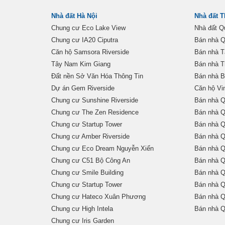
Nhà đất Hà Nội
Nhà đất 
Chung cư Eco Lake View
Nhà đất Q
Chung cư IA20 Ciputra
Bán nhà Q
Căn hộ Samsora Riverside
Bán nhà T
Tây Nam Kim Giang
Bán nhà 
Đất nền Sở Văn Hóa Thông Tin
Bán nhà B
Dự án Gem Riverside
Căn hộ Vi
Chung cư Sunshine Riverside
Bán nhà Q
Chung cư The Zen Residence
Bán nhà Q
Chung cư Startup Tower
Bán nhà Q
Chung cư Amber Riverside
Bán nhà Q
Chung cư Eco Dream Nguyễn Xiển
Bán nhà Q
Chung cư C51 Bộ Công An
Bán nhà Q
Chung cư Smile Building
Bán nhà Q
Chung cư Startup Tower
Bán nhà Q
Chung cư Hateco Xuân Phương
Bán nhà Q
Chung cư High Intela
Bán nhà Q
Chung cư Iris Garden