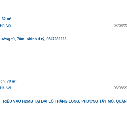
h:
32 m²
Hà Nội
08/08/2
iường tủ, 70m, nhỉnh 4 tỷ, 0347282222
Lavida Plus
Đường Nguyễn Văn Linh,
Phường Tân Phong, Quận 
Chí Minh
ích:
70 m²
Hà Nội
08/08/2
VSIP Bắc Ninh
8 Đường Hữu Nghị, Xã Ph
Chẩn, Từ Sơn, Bắc Ninh
50 TRIỆU VÀO HĐMB TẠI ĐẠI LỘ THĂNG LONG, PHƯỜNG TÂY MỖ, QUẬN
HQC Hóc Môn
Đường Nguyễn Thị Sóc, X