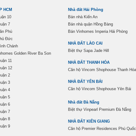
TP HCM
Nhà đất Hải Phòng
uận 10
Bán nhà Kiến An
uận 7
Bán nhà quận Hồng Bàng
ân Phú
Bán Vinhomes Imperia Hải Phòng
Thủ Đức
NHÀ ĐẤT LÀO CAI
ình Chánh
Biệt thự Sapa Jade Hill
nhomes Golden River Ba Son
uận 11
NHÀ ĐẤT THANH HÓA
uận 12
Căn hộ Vincom Shophouse Thanh Hó
uận 2
NHÀ ĐẤT YÊN BÁI
uận 3
Căn hộ Vincom Shophouse Yên Bái
uận 4
uận 5
Nhà đất Đà Nẵng
uận 6
Biệt thự Vinpearl Premium Đà Nẵng
uận 7
uận 8
NHÀ ĐẤT KIÊN GIANG
uận 9
Căn hộ Premier Residences Phú Quốc