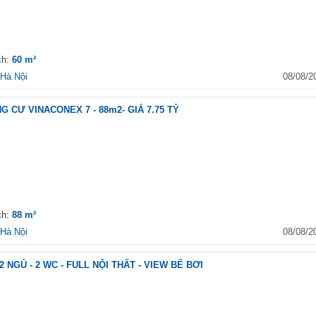
́ch:
60 m²
Hà Nội
08/08/2
 CƯ VINACONEX 7 - 88m2- GIÁ 7.75 TỶ
́ch:
88 m²
Hà Nội
08/08/2
 NGỦ - 2 WC - FULL NỘI THẤT - VIEW BỂ BƠI