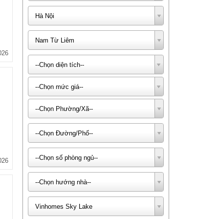
Hà Nội
Nam Từ Liêm
026
--Chọn diện tích--
--Chọn mức giá--
--Chọn Phường/Xã--
--Chọn Đường/Phố--
--Chọn số phòng ngủ--
026
--Chọn hướng nhà--
Vinhomes Sky Lake