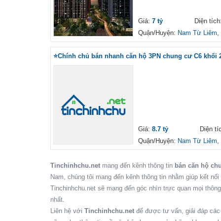
Giá:
7 tỷ
Diện tíc
Quận/Huyện:
Nam Từ Liêm
,
⭐️Chính chủ bán nhanh căn hộ 3PN chung cư C6 khối 2
Giá:
8.7 tỷ
Diện ti
Quận/Huyện:
Nam Từ Liêm
,
Tinchinhchu.net
mang đến kênh thông tin
bán căn hộ ch
Nam, chúng tôi mang đến kênh thông tin nhằm giúp kết nố
Tinchinhchu.net sẽ mang đến góc nhìn trực quan mọi thông
nhất.
Liên hệ với
Tinchinhchu.net
để được tư vấn, giải đáp các