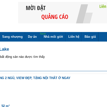
New
Sang nhượng
Dự án
Nhà môi giới
Liên hệ
Báo giá
 Lake
bất động sản nào được tìm thấy
NG 2 NGỦ, VIEW ĐẸP, TẶNG NỘI THẤT Ở NGAY
h:
52 m²