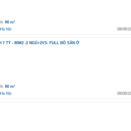
́ch:
80 m²
Hà Nội
08/08/2
7 TỶ - 80M2 -2 NGỦ+2VS- FULL ĐỒ SẴN Ở
́ch:
80 m²
Hà Nội
08/08/2