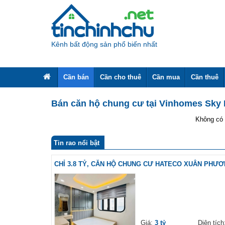
Kênh bất động sản phổ biến nhất
Cần bán
Cần cho thuê
Cần mua
Cần thuê
Bán căn hộ chung cư tại Vinhomes Sky
Không có 
Tin rao nổi bật
CHỈ 3.8 TỶ, CĂN HỘ CHUNG CƯ HATECO XUÂN PHƯƠ
Giá:
3 tỷ
Diện tíc