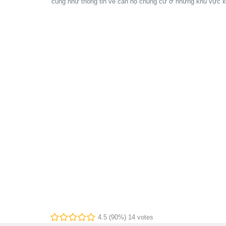
cũng như thông tin về căn hộ chung cư ở những khu vực k
4.5 (90%) 14 votes