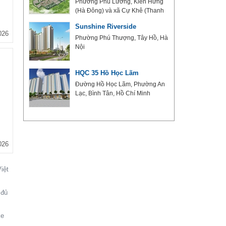
hí
Phường Phú Lương, Kiến Hưng
(Hà Đông) và xã Cự Khê (Thanh
Oai), Hà Nội
 Hùng
Sunshine Riverside
026
 Đình
Phường Phú Thượng, Tây Hồ, Hà
Nội
HQC 35 Hồ Học Lãm
ũng
Đường Hồ Học Lãm, Phường An
Lạc, Bình Tân, Hồ Chí Minh
026
iệt
 đủ
ke