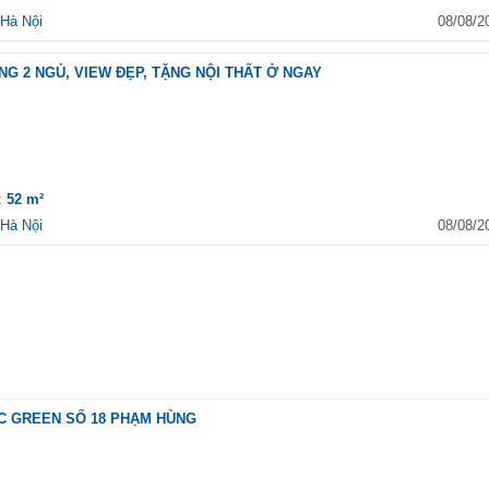
Hà Nội
08/08/2
NG 2 NGỦ, VIEW ĐẸP, TẶNG NỘI THẤT Ở NGAY
h:
52 m²
Hà Nội
08/08/2
LC GREEN SỐ 18 PHẠM HÙNG