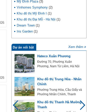
Mỹ Đình Plaza
(3)
Vinhomes Symphony
(2)
Khu đô thị Mỹ Đình I
(1)
Khu đô thị Đại Mỗ - Hà Nội
(1)
026
Dream Town
(1)
Iris Garden
(1)
Xem thêm
Dự án nổi bật
Hateco Xuân Phương
Đường 70, Phường Xuân
7, Hồ
Phương, Nam Từ Liêm, Hà Nội
026
Khu đô thị Trung Hòa - Nhân
Chính
ù
Phường Trung Hòa, Cầu Giấy và
Phường Nhân Chính, Thanh
Xuân, Hà Nội
Khu đô thị Thanh Hà Mường
Thanh
ã Xuân