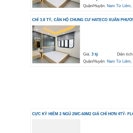
Quận/Huyện:
Nam Từ Liêm
,
CHỈ 3.8 TỶ, CĂN HỘ CHUNG CƯ HATECO XUÂN PHƯƠ
Giá:
3 tỷ
Diện tíc
Quận/Huyện:
Nam Từ Liêm
,
CỰC KỲ HIẾM 2 NGỦ 2WC-60M2 GIÁ CHỈ HƠN 4TỶ- F