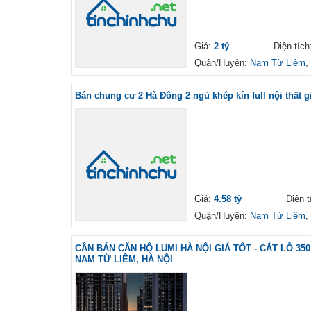
Giá:
2 tỷ
Diện tíc
Quận/Huyện:
Nam Từ Liêm
,
Bán chung cư 2 Hà Đông 2 ngủ khép kín full nội thất g
Giá:
4.58 tỷ
Diện t
Quận/Huyện:
Nam Từ Liêm
,
CẦN BÁN CĂN HỘ LUMI HÀ NỘI GIÁ TỐT - CẮT LỖ 3
NAM TỪ LIÊM, HÀ NỘI