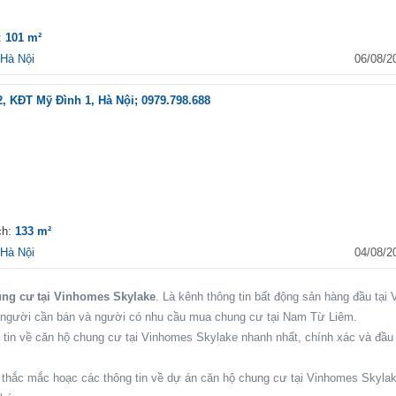
Thới Đông, Hóc Môn, Hồ C
Minh
h:
101 m²
FLC Complex 36 Phạm
Hà Nội
06/08/2
36 Phạm Hùng, Phường Mỹ
2, Nam Từ Liêm, Hà Nội
, KĐT Mỹ Đình 1, Hà Nội; 0979.798.688
Thủy Tiên Resort
84 Trần Phú, Phường 5, V
Tàu, Bà Rịa Vũng Tàu
́ch:
133 m²
Hà Nội
04/08/2
ung cư tại Vinhomes Skylake
. Là kênh thông tin bất động sản hàng đầu tại V
i người cần bán và người có nhu cầu mua chung cư tại Nam Từ Liêm.
 tin về căn hộ chung cư tại Vinhomes Skylake nhanh nhất, chính xác và đầu
 thắc mắc hoạc các thông tin về dự án căn hộ chung cư tại Vinhomes Skyla