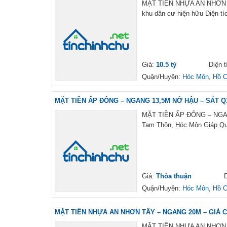
MẶT TIỀN NHỰA AN NHƠN TÂY
khu dân cư hiện hữu Diện tí
Giá:
10.5 tỷ
Diện t
Quận/Huyện:
Hóc Môn
,
Hồ C
MẶT TIỀN ẤP ĐÔNG – NGANG 13,5M NỞ HẬU – SÁT Q1
MẶT TIỀN ẤP ĐÔNG – NGANG
Tam Thôn, Hóc Môn Giáp Qu
Giá:
Thỏa thuận
D
Quận/Huyện:
Hóc Môn
,
Hồ C
MẶT TIỀN NHỰA AN NHƠN TÂY – NGANG 20M – GIÁ CHỈ
MẶT TIỀN NHỰA AN NHƠN TÂY