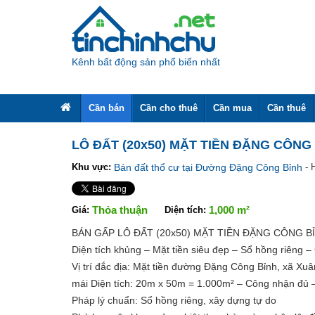
Kênh bất động sản phổ biến nhất
Cần bán
Cần cho thuê
Cần mua
Cần thuê
LÔ ĐẤT (20x50) MẶT TIỀN ĐẶNG CÔNG
Khu vực:
Bán đất thổ cư tại Đường Đặng Công Bỉnh
- 
Share
Thỏa thuận
1,000 m²
Giá:
Diện tích:
BÁN GẤP LÔ ĐẤT (20x50) MẶT TIỀN ĐẶNG CÔNG B
Diện tích khủng – Mặt tiền siêu đẹp – Sổ hồng riêng – 
Vị trí đắc địa: Mặt tiền đường Đặng Công Bỉnh, xã Xuâ
mái Diện tích: 20m x 50m = 1.000m² – Công nhận đủ –
Pháp lý chuẩn: Sổ hồng riêng, xây dựng tự do