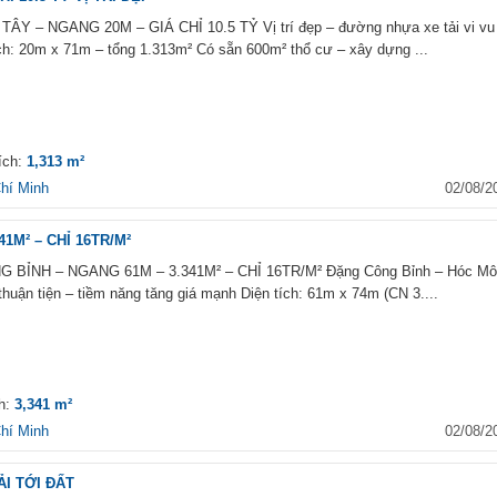
 – NGANG 20M – GIÁ CHỈ 10.5 TỶ Vị trí đẹp – đường nhựa xe tải vi vu
ch: 20m x 71m – tổng 1.313m² Có sẵn 600m² thổ cư – xây dựng ...
ích:
1,313 m²
hí Minh
02/08/2
1M² – CHỈ 16TR/M²
BỈNH – NGANG 61M – 3.341M² – CHỈ 16TR/M² Đặng Công Bỉnh – Hóc Mô
huận tiện – tiềm năng tăng giá mạnh Diện tích: 61m x 74m (CN 3....
ch:
3,341 m²
hí Minh
02/08/2
I TỚI ĐẤT