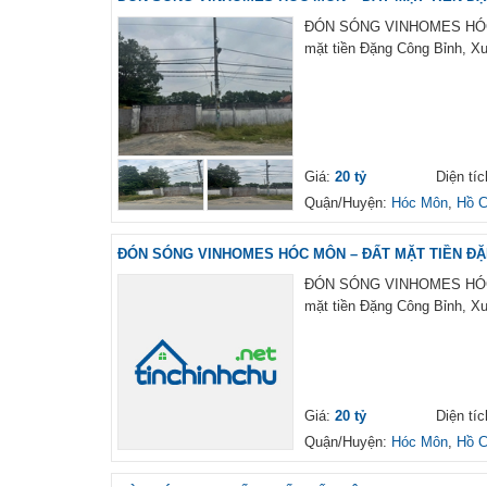
ĐÓN SÓNG VINHOMES HÓC 
mặt tiền Đặng Công Bỉnh, Xuâ
Giá:
20 tỷ
Diện tí
Quận/Huyện:
Hóc Môn
,
Hồ C
ĐÓN SÓNG VINHOMES HÓC MÔN – ĐẤT MẶT TIỀN ĐẶN
ĐÓN SÓNG VINHOMES HÓC 
mặt tiền Đặng Công Bỉnh, Xuâ
Giá:
20 tỷ
Diện tí
Quận/Huyện:
Hóc Môn
,
Hồ C