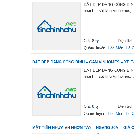
ĐẤT ĐẸP ĐẶNG CÔNG BỈNH –
nhanh – sát khu Vinhomes, t
Giá:
8 tỷ
Diện tíc
Quận/Huyện:
Hóc Môn
,
Hồ C
ĐẤT ĐẸP ĐẶNG CÔNG BỈNH – GẦN VINHOMES – XE TẢ
ĐẤT ĐẸP ĐẶNG CÔNG BỈNH –
nhanh – sát khu Vinhomes, t
Giá:
8 tỷ
Diện tíc
Quận/Huyện:
Hóc Môn
,
Hồ C
MẶT TIỀN NHỰA AN NHƠN TÂY – NGANG 20M – GIÁ CHỈ