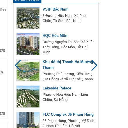
 Đô
VSIP Bắc Ninh
ỉnh
 Lập,
8 Đường Hữu Nghị, Xã Phù
Chẩn, Từ Sơn, Bắc Ninh
HQC Hóc Môn
Quốc
Đường Nguyễn Thị Sóc, Xã Xuân
Thới Đông, Hóc Môn, Hồ Chí
026
Minh
laza
Khu đô thị Thanh Hà Mường
Thanh
ân
ch
ương
Phường Phú Lương, Kiến Hưng
(Hà Đông) và xã Cự Khê (Thanh
Oai), Hà Nội
Lakeside Palace
Phường Hòa Hiệp Nam, Liên
7, Hồ
Chiểu, Đà Nẵng
026
FLC Complex 36 Phạm Hùng
Xã
36 Phạm Hùng, Phường Mỹ Đình
hí Minh
2, Nam Từ Liêm, Hà Nội