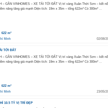
 GẦN VINHOMES – XE TẢI TỚI ĐẤT Vị trí vàng Xuân Thới Sơn – kết nố
iềm năng tăng giá mạnh Diện tích: 19m x 35m – tổng 622m² Có 300m² ...
h:
622 m²
hí Minh
02/08/2
I TỚI ĐẤT
 GẦN VINHOMES – XE TẢI TỚI ĐẤT Vị trí vàng Xuân Thới Sơn – kết nố
iềm năng tăng giá mạnh Diện tích: 19m x 35m – tổng 622m² Có 300m² ...
h:
622 m²
hí Minh
23/05/2
 10.5 TỶ VỊ TRÍ ĐẸP