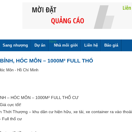
New
Sang nhượng
Dự án
Nhà môi giới
Liên hệ
Báo giá
 BỈNH, HÓC MÔN – 1000M² FULL THỔ
Hóc Môn - Hồ Chí Minh
ỈNH – HÓC MÔN – 1000M² FULL THỔ CƯ
Giá cực tốt!
n Thới Thượng – khu dân cư hiện hữu, xe tải, xe container ra vào thoải
 Full thổ cư