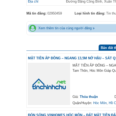
Địa chỉ
Đường Đặng Công Bỉnh, Xuân T
Mã tin đăng:
02950459
Loại hình tin đăng:
Tin t
Xem thêm tin của cùng người đăng
Bán đất t
MẶT TIỀN ẤP ĐÔNG – NGANG 13,5M NỞ HẬU – SÁT Q1
MẶT TIỀN ẤP ĐÔNG – NGANG
Tam Thôn, Hóc Môn Giáp Qu
Giá:
Thỏa thuận
D
Quận/Huyện:
Hóc Môn
,
Hồ C
ĐÓN SÓNG VINHOMES HÓC MÔN – ĐẤT MẶT TIỀN ĐẶN