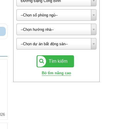
Đường Đặng Công Bỉnh
--Chọn số phòng ngủ--
--Chọn hướng nhà--
--Chọn dự án bất động sản--
Tìm kiếm
i
Bỏ tìm nâng cao
026