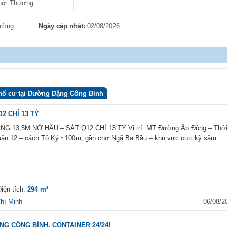
hới Thượng
hường
Ngày cập nhật:
02/08/2026
hổ cư tại Đường Đặng Công Bỉnh
2 CHỈ 13 TỶ
 13,5M NỞ HẬU – SÁT Q12 CHỈ 13 TỶ Vị trí: MT Đường Ấp Đông – Thớ
ận 12 – cách Tô Ký ~100m, gần chợ Ngã Ba Bầu – khu vực cực kỳ sầm ...
iện tích:
294 m²
hí Minh
06/08/2
G CÔNG BỈNH, CONTAINER 24/24!