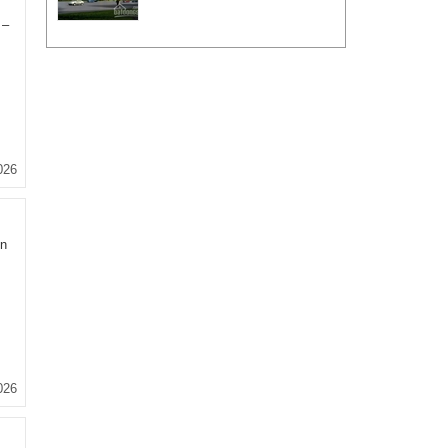
 –
026
n
026