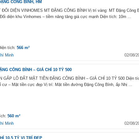
ĐẶNG CÔNG BỈNH, HM
Khu đô thị mới Tân Tây
ĐỐI DIỆN VINHOMES MT ĐẶNG CÔNG BỈNH Vị trí vàng: MT Đặng Công B
ối diện khu Vinhomes – tiềm năng tăng giá cực mạnh Diện tích: 10m ...
Đường Quốc lộ 32, Xã Tân
Đan Phượng, Hà Nội
New House City
km 17 Đại lộ Thăng Long, 
iện tích:
566 m²
Oai, Hà Nội
hí Minh
02/08/2
Khu chung cư Charm P
NG CÔNG BỈNH – GIÁ CHỈ 10 TỶ 500
Đường ĐT 743, Phường T
GẤP LÔ ĐẤT MẶT TIỀN ĐẶNG CÔNG BỈNH – GIÁ CHỈ 10 TỶ 500 Diện tí
Đông Hiệp, Dĩ An, Bình D
cư – Mặt tiền cực đẹp Vị trí: Mặt tiền đường Đặng Công Bỉnh, ấp Nhị ...
Lavida Plus
Đường Nguyễn Văn Linh,
Phường Tân Phong, Quận 
Chí Minh
ích:
560 m²
hí Minh
02/08/2
Hoàng Anh Gold House
Đường Nguyễn Hữu Thọ, 
Phước Kiển, Nhà Bè, Hồ C
 10.5 TỶ VỊ TRÍ ĐẸP