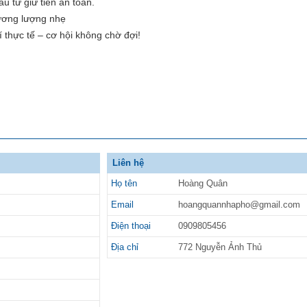
u tư giữ tiền an toàn.
hương lượng nhẹ
 thực tế – cơ hội không chờ đợi!
Liên hệ
Họ tên
Hoàng Quân
Email
hoangquannhapho@gmail.com
Điện thoại
0909805456
Địa chỉ
772 Nguyễn Ảnh Thủ