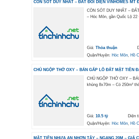
CÒN SÓT DUY NHẤT – ĐẤT ĐỐI DIỆN VINHOMES MT 
CÒN SÓT DUY NHẤT – ĐẤT 
– Hóc Môn, gần Quốc Lộ 22 Đ
Giá:
Thỏa thuận
D
Quận/Huyện:
Hóc Môn
,
Hồ C
CHỦ NGỘP THỞ OXY – BÁN GẤP LÔ ĐẤT MẶT TIỀN ĐẶ
CHỦ NGỘP THỞ OXY – BÁN 
khủng 8x70m – Có 250m² thổ 
Giá:
10.5 tỷ
Diện t
Quận/Huyện:
Hóc Môn
,
Hồ C
MẶT TIỀN NHỰA AN NHƠN TÂY – NGANG 20M – GIÁ CHỈ