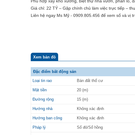
Phù hợp xây kho xưởng, biệt thự nhà vườn, phân lô, đầ
Giá chỉ: 22 TỶ – Gặp chính chủ làm việc trực tiếp – t
Liên hệ ngay Ms Mỹ - 0909.805.456 để xem sổ và vị trí
Xem bản đồ
Đặc điểm bất động sản
Loại tin rao
Bán đất thổ cư
Mặt tiền
20 (m)
Đường rộng
15 (m)
Hướng nhà
Không xác định
Hướng ban công
Không xác định
Pháp lý
Sổ đỏ/Sổ hồng