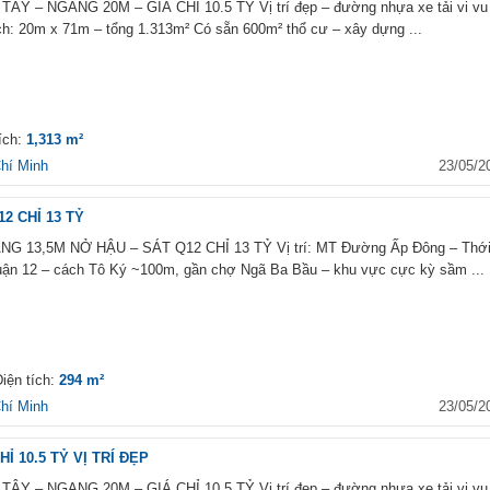
 – NGANG 20M – GIÁ CHỈ 10.5 TỶ Vị trí đẹp – đường nhựa xe tải vi vu
ch: 20m x 71m – tổng 1.313m² Có sẵn 600m² thổ cư – xây dựng ...
ích:
1,313 m²
hí Minh
23/05/2
2 CHỈ 13 TỶ
 13,5M NỞ HẬU – SÁT Q12 CHỈ 13 TỶ Vị trí: MT Đường Ấp Đông – Thớ
ận 12 – cách Tô Ký ~100m, gần chợ Ngã Ba Bầu – khu vực cực kỳ sầm ...
iện tích:
294 m²
hí Minh
23/05/2
 10.5 TỶ VỊ TRÍ ĐẸP
 – NGANG 20M – GIÁ CHỈ 10.5 TỶ Vị trí đẹp – đường nhựa xe tải vi vu