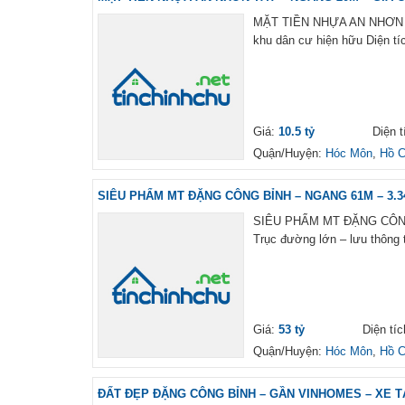
MẶT TIỀN NHỰA AN NHƠN TÂY
khu dân cư hiện hữu Diện tí
Giá:
10.5 tỷ
Diện t
Quận/Huyện:
Hóc Môn
,
Hồ C
SIÊU PHẨM MT ĐẶNG CÔNG BỈNH – NGANG 61M – 3.34
SIÊU PHẨM MT ĐẶNG CÔNG 
Trục đường lớn – lưu thông t
Giá:
53 tỷ
Diện tí
Quận/Huyện:
Hóc Môn
,
Hồ C
ĐẤT ĐẸP ĐẶNG CÔNG BỈNH – GẦN VINHOMES – XE TẢ