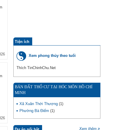
ẩm
Tiện ích
026
Xem phong thủy theo tuổi
Thích TinChinhChu.Net
ẩm
BÁN ĐẤT THỔ CƯ TẠI HÓC MÔN HỒ CHÍ
MINH
Xã Xuân Thới Thượng
(1)
Phường Bà Điểm
(1)
026
Xem thêm
Dự án nổi bật