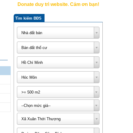
Donate duy trì website. Cảm ơn bạn!
Tìm kiếm BĐS
Nhà đất bán
Bán đất thổ cư
Hồ Chí Minh
Hóc Môn
>= 500 m2
--Chọn mức giá--
Xã Xuân Thới Thượng