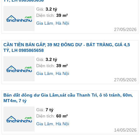
TỶ, LH 0985865658
Giá:
3.2 tỷ
Diện tích:
39 m²
Gia Lâm
,
Hà Nội
27/05/2026
CẦN TIỀN BÁN GẤP, 39 M2 ĐÔNG DƯ - BÁT TRÀNG, GIÁ 4,5
TỶ, LH 0985865658
Giá:
3.2 tỷ
Diện tích:
39 m²
Gia Lâm
,
Hà Nội
27/05/2026
Bán đất đông dư Gia Lâm,sát cầu Thanh Trì, ô tô tránh, 60m,
MT4m, 7 tỷ
Giá:
7 tỷ
Diện tích:
60 m²
Gia Lâm
,
Hà Nội
14/05/2026