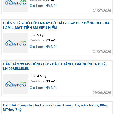
Gia Lâm
,
Hà Nội
31/07/2026
CHỈ 5.5 TỶ – SỞ HỮU NGAY LÔ ĐẤT73 m2 ĐẸP ĐÔNG DƯ, GIA
LÂM – MẶT TIỀN 8M SIÊU HIẾM
Giá:
5 tỷ
Diện tích:
73 m²
Gia Lâm
,
Hà Nội
31/07/2026
CẦN BÁN 39 M2 ĐÔNG DƯ - BÁT TRÀNG, GIÁ NHỈNH 4.X TỶ,
LH 0985865658
Giá:
4.5 tỷ
Diện tích:
39 m²
Gia Lâm
,
Hà Nội
29/06/2026
Bán đất đông dư Gia Lâm,sát cầu Thanh Trì, ô tô tránh, 60m,
MT4m, 7 tỷ