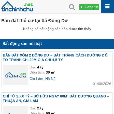
Đăng tin
Bán đất thổ cư tại Xã Đông Dư
Không có bất động sản nào được tìm thấy
Bất động sản nổi bật
BÁN ĐẤT XÓM 2 ĐÔNG DƯ – BÁT TRÀNG CÁCH ĐƯỜNG 2 Ô
TÔ TRÁNH CHỈ 20M GIÁ CHỈ 4,5 TỶ
Giá:
4 tỷ
Diện tích:
39 m²
Gia Lâm
,
Hà Nội
01/08/2026
CHỈ TỪ 2,XX TỶ – SỞ HỮU NGAY 60M² ĐẤT DƯƠNG QUANG –
THUẬN AN, GIA LÂM
Giá:
2 tỷ
Diện tích:
60 m²