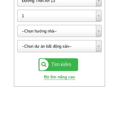
Đường Thới An 13
1
--Chọn hướng nhà--
--Chọn dự án bất động sản--
Tìm kiếm
Bỏ tìm nâng cao