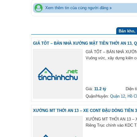
Xem thêm tin của cùng người đăng
Bán kho, 
GIÁ TỐT – BÁN NHÀ XƯỞNG MẶT TIỀN THỚI AN 13, 
GIÁ TỐT – BÁN NHÀ XƯỞNG
Vuông vức, xây dựng kiên cố
Giá:
11.2 tỷ
Diện t
Quận/Huyện:
Quận 12
,
Hồ C
XƯỞNG MT THỚI AN 13 – XE CONT ĐẬU DÒNG TIỀN 
XƯỞNG MT THỚI AN 13 – X
Riêng Trục chính vào KDC 
...