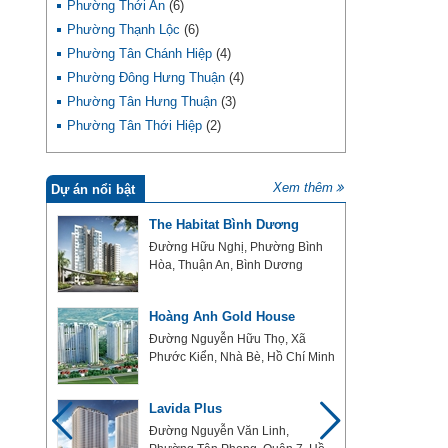
Phường Thới An
(6)
Phường Thạnh Lộc
(6)
Phường Tân Chánh Hiệp
(4)
Phường Đông Hưng Thuận
(4)
Phường Tân Hưng Thuận
(3)
Phường Tân Thới Hiệp
(2)
Xem thêm
Dự án nổi bật
hĩa
The Habitat Bình Dương
Đường Hữu Nghị, Phường Bình
Hòa, Thuận An, Bình Dương
 Viên
Hoàng Anh Gold House
ường
Đường Nguyễn Hữu Thọ, Xã
nh
Phước Kiển, Nhà Bè, Hồ Chí Minh
Lavida Plus
úc
Đường Nguyễn Văn Linh,