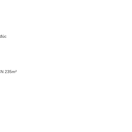
 đúc
CN 235m²