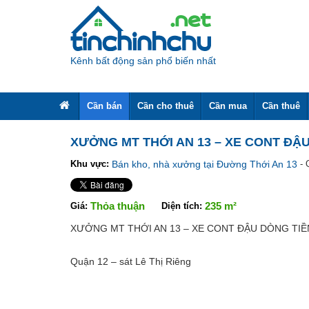
Kênh bất động sản phổ biến nhất
Cần bán
Cần cho thuê
Cần mua
Cần thuê
XƯỞNG MT THỚI AN 13 – XE CONT ĐẬ
Khu vực:
Bán kho, nhà xưởng tại Đường Thới An 13
- 
Share
Thỏa thuận
235 m²
Giá:
Diện tích:
XƯỞNG MT THỚI AN 13 – XE CONT ĐẬU DÒNG TIỀ
Quận 12 – sát Lê Thị Riêng