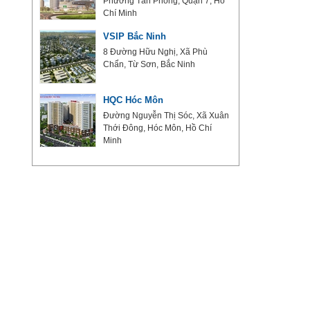
i
Phường Tân Phong, Quận 7, Hồ
Chí Minh
 Đô
VSIP Bắc Ninh
 Lập,
8 Đường Hữu Nghị, Xã Phù
Chẩn, Từ Sơn, Bắc Ninh
HQC Hóc Môn
Quốc
Đường Nguyễn Thị Sóc, Xã Xuân
Thới Đông, Hóc Môn, Hồ Chí
Minh