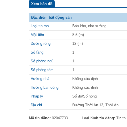
Xem bản đồ
Đặc điểm bất động sản
Loại tin rao
Bán kho, nhà xưởng
Mặt tiền
8.5 (m)
Đường rộng
12 (m)
Số tầng
1
Số phòng ngủ
1
Số phòng tắm
1
Hướng nhà
Không xác định
Hướng ban công
Không xác định
Pháp lý
Sổ đỏ/Sổ hồng
Địa chỉ
Đường Thới An 13, Thới An
Mã tin đăng:
02947733
Loại hình tin đăng:
Tin t