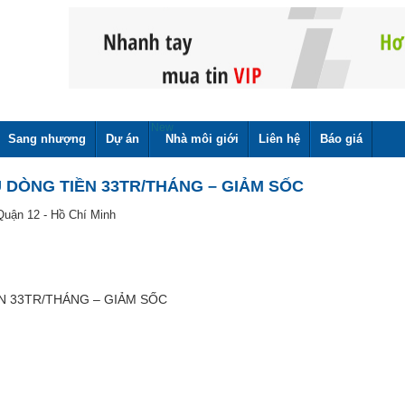
New
Sang nhượng
Dự án
Nhà môi giới
Liên hệ
Báo giá
U DÒNG TIỀN 33TR/THÁNG – GIẢM SỐC
Quận 12 - Hồ Chí Minh
N 33TR/THÁNG – GIẢM SỐC