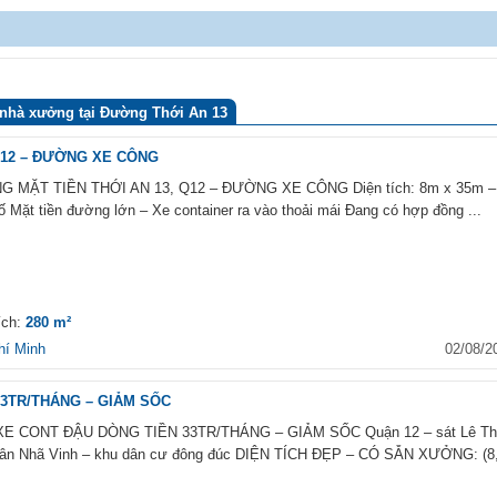
nhà xưởng tại Đường Thới An 13
Q12 – ĐƯỜNG XE CÔNG
 MẶT TIỀN THỚI AN 13, Q12 – ĐƯỜNG XE CÔNG Diện tích: 8m x 35m –
 Mặt tiền đường lớn – Xe container ra vào thoải mái Đang có hợp đồng ...
ích:
280 m²
hí Minh
02/08/2
33TR/THÁNG – GIẢM SỐC
E CONT ĐẬU DÒNG TIỀN 33TR/THÁNG – GIẢM SỐC Quận 12 – sát Lê Th
Tân Nhã Vinh – khu dân cư đông đúc DIỆN TÍCH ĐẸP – CÓ SẴN XƯỞNG: (8