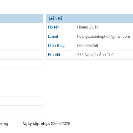
Liên hệ
Họ tên
Hoàng Quân
Email
hoangquannhapho@gmail.com
Điện thoại
0909805456
Địa chỉ
772 Nguyễn Ảnh Thủ
hường
Ngày cập nhật:
02/08/2026