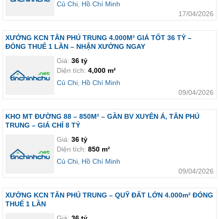
Củ Chi
,
Hồ Chí Minh
17/04/2026
XƯỞNG KCN TÂN PHÚ TRUNG 4.000M² GIÁ TỐT 36 TỶ –
ĐÓNG THUẾ 1 LẦN – NHẬN XƯỞNG NGAY
Giá:
36 tỷ
Diện tích:
4,000 m²
Củ Chi
,
Hồ Chí Minh
09/04/2026
KHO MT ĐƯỜNG 88 – 850M² – GẦN BV XUYÊN Á, TÂN PHÚ
TRUNG – GIÁ CHỈ 8 TỶ
Giá:
36 tỷ
Diện tích:
850 m²
Củ Chi
,
Hồ Chí Minh
09/04/2026
XƯỞNG KCN TÂN PHÚ TRUNG – QUỸ ĐẤT LỚN 4.000m² ĐÓNG
THUẾ 1 LẦN
Giá:
36 tỷ