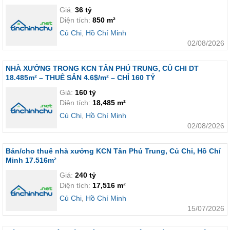
Giá:
36 tỷ
Diện tích:
850 m²
Củ Chi
,
Hồ Chí Minh
02/08/2026
NHÀ XƯỞNG TRONG KCN TÂN PHÚ TRUNG, CỦ CHI DT
18.485m² – THUÊ SẴN 4.6$/m² – CHỈ 160 TỶ
Giá:
160 tỷ
Diện tích:
18,485 m²
Củ Chi
,
Hồ Chí Minh
02/08/2026
Bán/cho thuê nhà xưởng KCN Tân Phú Trung, Củ Chi, Hồ Chí
Minh 17.516m²
Giá:
240 tỷ
Diện tích:
17,516 m²
Củ Chi
,
Hồ Chí Minh
15/07/2026