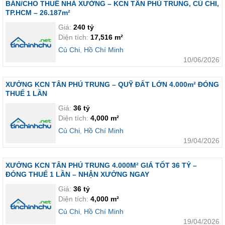
BÁN/CHO THUÊ NHÀ XƯỞNG – KCN TÂN PHÚ TRUNG, CỦ CHI,
TP.HCM – 26.187m²
Giá:
240 tỷ
Diện tích:
17,516 m²
Củ Chi
,
Hồ Chí Minh
10/06/2026
XƯỞNG KCN TÂN PHÚ TRUNG – QUỸ ĐẤT LỚN 4.000m² ĐÓNG
THUẾ 1 LẦN
Giá:
36 tỷ
Diện tích:
4,000 m²
Củ Chi
,
Hồ Chí Minh
19/04/2026
XƯỞNG KCN TÂN PHÚ TRUNG 4.000M² GIÁ TỐT 36 TỶ –
ĐÓNG THUẾ 1 LẦN – NHẬN XƯỞNG NGAY
Giá:
36 tỷ
Diện tích:
4,000 m²
Củ Chi
,
Hồ Chí Minh
19/04/2026