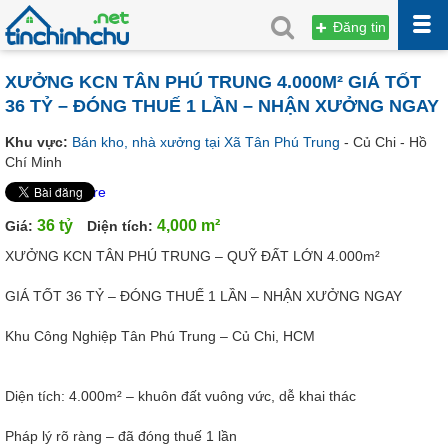
Đăng tin
XƯỞNG KCN TÂN PHÚ TRUNG 4.000M² GIÁ TỐT
36 TỶ – ĐÓNG THUẾ 1 LẦN – NHẬN XƯỞNG NGAY
Khu vực:
Bán kho, nhà xưởng tại Xã Tân Phú Trung
- Củ Chi - Hồ
Chí Minh
Share
36 tỷ
4,000 m²
Giá:
Diện tích:
XƯỞNG KCN TÂN PHÚ TRUNG – QUỸ ĐẤT LỚN 4.000m²
GIÁ TỐT 36 TỶ – ĐÓNG THUẾ 1 LẦN – NHẬN XƯỞNG NGAY
Khu Công Nghiệp Tân Phú Trung – Củ Chi, HCM
Diện tích: 4.000m² – khuôn đất vuông vức, dễ khai thác
Pháp lý rõ ràng – đã đóng thuế 1 lần