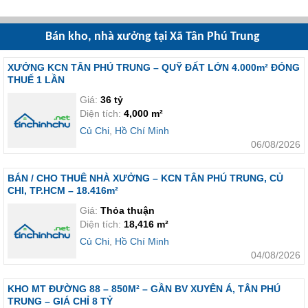
Bán kho, nhà xưởng tại Xã Tân Phú Trung
XƯỞNG KCN TÂN PHÚ TRUNG – QUỸ ĐẤT LỚN 4.000m² ĐÓNG
THUẾ 1 LẦN
Giá:
36 tỷ
Diện tích:
4,000 m²
Củ Chi
,
Hồ Chí Minh
06/08/2026
BÁN / CHO THUÊ NHÀ XƯỞNG – KCN TÂN PHÚ TRUNG, CỦ
CHI, TP.HCM – 18.416m²
Giá:
Thỏa thuận
Diện tích:
18,416 m²
Củ Chi
,
Hồ Chí Minh
04/08/2026
KHO MT ĐƯỜNG 88 – 850M² – GẦN BV XUYÊN Á, TÂN PHÚ
TRUNG – GIÁ CHỈ 8 TỶ