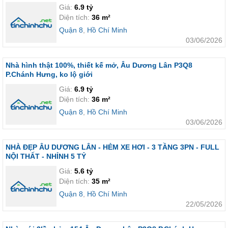
Giá:
6.9 tỷ
Diện tích:
36 m²
Quận 8
,
Hồ Chí Minh
03/06/2026
Nhà hình thật 100%, thiết kế mở, Âu Dương Lân P3Q8
P.Chánh Hưng, ko lộ giới
Giá:
6.9 tỷ
Diện tích:
36 m²
Quận 8
,
Hồ Chí Minh
03/06/2026
NHÀ ĐẸP ÂU DƯƠNG LÂN - HẺM XE HƠI - 3 TẦNG 3PN - FULL
NỘI THẤT - NHỈNH 5 TỶ
Giá:
5.6 tỷ
Diện tích:
35 m²
Quận 8
,
Hồ Chí Minh
22/05/2026