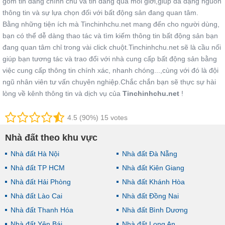
gồm tin đăng chính chủ và tin đăng qua môi giới,giúp đa dạng nguồn
thông tin và sự lựa chọn đối với bất động sản đang quan tâm.
Bằng những tiện ích mà Tinchinhchu.net mang đến cho người dùng,
bạn có thể dễ dàng thao tác và tìm kiếm thông tin bất động sản bạn
đang quan tâm chỉ trong vài click chuột.Tinchinhchu.net sẽ là cầu nối
giúp bạn tương tác và trao đổi với nhà cung cấp bất động sản bằng
việc cung cấp thông tin chính xác, nhanh chóng...,cùng với đó là đội
ngũ nhân viên tư vấn chuyên nghiệp.Chắc chắn bạn sẽ thực sự hài
lòng về kênh thông tin và dịch vụ của
Tinchinhchu.net
!
4.5 (90%) 15 votes
Nhà đất theo khu vực
Nhà đất Hà Nội
Nhà đất Đà Nẵng
Nhà đất TP HCM
Nhà đất Kiên Giang
Nhà đất Hải Phòng
Nhà đất Khánh Hòa
Nhà đất Lào Cai
Nhà đất Đồng Nai
Nhà đất Thanh Hóa
Nhà đất Bình Dương
Nhà đất Yên Bái
Nhà đất Long An