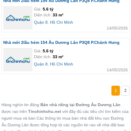
Nhà mới 2lầu hẻm 154 Âu Dương Lân P3Q8 P.Chánh Hưng
Giá:
5.6 tỷ
Diện tích:
33 m²
Quận 8
,
Hồ Chí Minh
14/05/2026
Nhà mới 2lầu hẻm 154 Âu Dương Lân P3Q8 P.Chánh Hưng
Giá:
5.6 tỷ
Diện tích:
33 m²
Quận 8
,
Hồ Chí Minh
14/05/2026
1
2
Hàng nghìn tin đăng
Bán nhà riêng tại Đường Âu Dương Lân
được rao trên
Tinchinhchu.net
với đầy đủ các tiêu chí tìm kiếm của
người mua và bán.Các thông tin mua bán nhà đất khu vực Đường
Âu Dương Lân được tổng hợp từ các nguồn tin rao về nhà đất bao