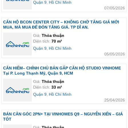
Quận 9
,
Hồ Chí Minh
07/05/2026
CĂN HỘ BCON CENTER CITY – KHÔNG CHỜ TĂNG GIÁ MỚI
MUA, MÀ MUA ĐỂ ĐÓN TĂNG GIÁ. TP DĨ AN.
Giá:
Thỏa thuận
Diện tích:
70 m²
Quận 9
,
Hồ Chí Minh
05/05/2026
CĂN HIẾM– CHÍNH CHỦ BÁN GẤP CĂN HỘ STUDIO VINHOME
Tại P. Long Thạnh Mỹ, Quận 9, HCM
Giá:
Thỏa thuận
Diện tích:
33 m²
Quận 9
,
Hồ Chí Minh
25/04/2026
BÁN CĂN GÓC 2PN+ TẠI VINHOMES Q9 – NGUYỄN XIỂN – GIÁ
TỐT
Giá:
Thỏa thuận