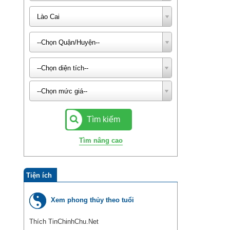
Lào Cai
--Chọn Quận/Huyện--
--Chọn diện tích--
--Chọn mức giá--
--Chọn Phường/Xã--
Tìm kiếm
--Chọn Đường/Phố--
Tìm nâng cao
--Chọn số phòng ngủ--
Tiện ích
--Chọn hướng nhà--
Xem phong thủy theo tuổi
--Chọn dự án bất động sản--
Thích TinChinhChu.Net