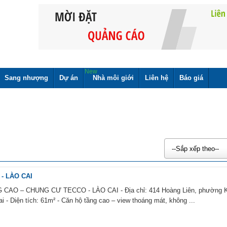
New
Sang nhượng
Dự án
Nhà môi giới
Liên hệ
Báo giá
--Sắp xếp theo--
- LÀO CAI
AO – CHUNG CƯ TECCO - LÀO CAI - Địa chỉ: 414 Hoàng Liên, phường 
i - Diện tích: 61m² - Căn hộ tầng cao – view thoáng mát, không ...