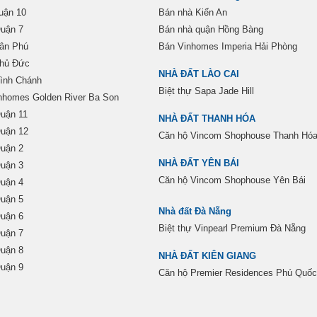
uận 10
Bán nhà Kiến An
uận 7
Bán nhà quận Hồng Bàng
ân Phú
Bán Vinhomes Imperia Hải Phòng
Thủ Đức
NHÀ ĐẤT LÀO CAI
ình Chánh
Biệt thự Sapa Jade Hill
nhomes Golden River Ba Son
uận 11
NHÀ ĐẤT THANH HÓA
uận 12
Căn hộ Vincom Shophouse Thanh Hó
uận 2
NHÀ ĐẤT YÊN BÁI
uận 3
Căn hộ Vincom Shophouse Yên Bái
uận 4
uận 5
Nhà đất Đà Nẵng
uận 6
Biệt thự Vinpearl Premium Đà Nẵng
uận 7
uận 8
NHÀ ĐẤT KIÊN GIANG
uận 9
Căn hộ Premier Residences Phú Quốc