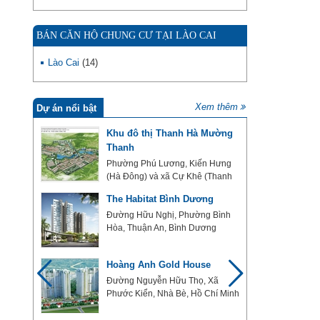
BÁN CĂN HỘ CHUNG CƯ TẠI LÀO CAI
Lào Cai
(14)
Xem thêm
Dự án nổi bật
hĩa
Khu đô thị Thanh Hà Mường
Thanh
 Viên
Phường Phú Lương, Kiến Hưng
(Hà Đông) và xã Cự Khê (Thanh
Oai), Hà Nội
The Habitat Bình Dương
ường
Đường Hữu Nghị, Phường Bình
nh
Hòa, Thuận An, Bình Dương
Hoàng Anh Gold House
úc
Đường Nguyễn Hữu Thọ, Xã
i
Phước Kiển, Nhà Bè, Hồ Chí Minh