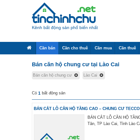
Kênh bất động sản phổ biến nhất
Cần bán
Cần cho thuê
Cần mua
Cần thuê
Bán căn hộ chung cư tại Lào Cai
Bán căn hộ chung cư
Lào Cai
Có
1
bất động sản
BÁN CẮT LỖ CĂN HỘ TẦNG CAO – CHUNG CƯ TECCO 
BÁN CẮT LỖ CĂN HỘ TẦNG C
Tân, TP Lào Cai, Tỉnh Lào Ca