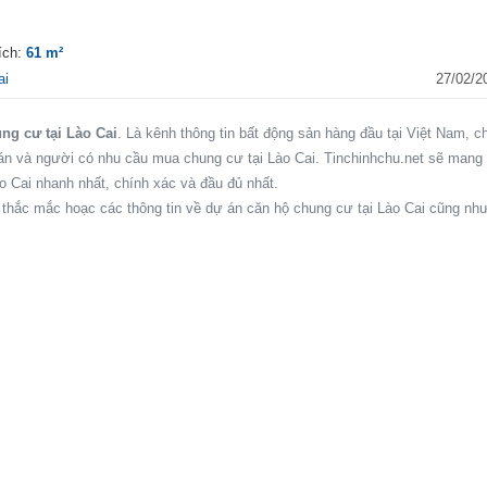
ích:
61 m²
ai
27/02/2
ng cư tại Lào Cai
. Là kênh thông tin bất động sản hàng đầu tại Việt Nam, c
bán và người có nhu cầu mua chung cư tại Lào Cai. Tinchinhchu.net sẽ mang
o Cai nhanh nhất, chính xác và đầu đủ nhất.
 thắc mắc hoạc các thông tin về dự án căn hộ chung cư tại Lào Cai cũng nh