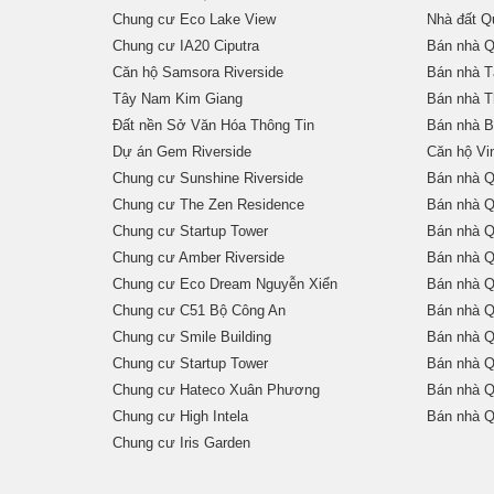
Chung cư Eco Lake View
Nhà đất Q
Chung cư IA20 Ciputra
Bán nhà Q
Căn hộ Samsora Riverside
Bán nhà T
Tây Nam Kim Giang
Bán nhà 
Đất nền Sở Văn Hóa Thông Tin
Bán nhà B
Dự án Gem Riverside
Căn hộ Vi
Chung cư Sunshine Riverside
Bán nhà Q
Chung cư The Zen Residence
Bán nhà Q
Chung cư Startup Tower
Bán nhà Q
Chung cư Amber Riverside
Bán nhà Q
Chung cư Eco Dream Nguyễn Xiển
Bán nhà Q
Chung cư C51 Bộ Công An
Bán nhà Q
Chung cư Smile Building
Bán nhà Q
Chung cư Startup Tower
Bán nhà Q
Chung cư Hateco Xuân Phương
Bán nhà Q
Chung cư High Intela
Bán nhà Q
Chung cư Iris Garden