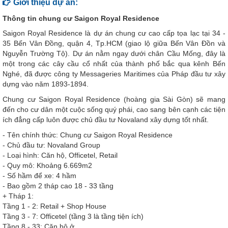
Giới thiệu dự án:
Thông tin chung cư Saigon Royal Residence
Saigon Royal Residence là dự án chung cư cao cấp tọa lạc tại 34 -
35 Bến Vân Đồng, quận 4, Tp.HCM (giao lộ giữa Bến Vân Đồn và
Nguyễn Trường Tộ). Dự án nằm ngay dưới chân Cầu Mống, đây là
một trong các cây cầu cổ nhất của thành phố bắc qua kênh Bến
Nghé, đã được công ty Messageries Maritimes của Pháp đầu tư xây
dựng vào năm 1893-1894.
Chung cư Saigon Royal Residence (hoàng gia Sài Gòn) sẽ mang
đến cho cư dân một cuộc sống quý phái, cao sang bên cạnh các tiện
ích đẳng cấp luôn được chủ đầu tư Novaland xây dựng tốt nhất.
- Tên chính thức: Chung cư Saigon Royal Residence
- Chủ đầu tư: Novaland Group
- Loại hình: Căn hộ, Officetel, Retail
- Quy mô: Khoảng 6.669m2
- Số hầm để xe: 4 hầm
- Bao gồm 2 tháp cao 18 - 33 tầng
+ Tháp 1:
Tầng 1 - 2: Retail + Shop House
Tầng 3 - 7: Officetel (tầng 3 là tầng tiện ích)
Tầng 8 - 33: Căn hộ ở