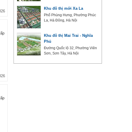
Khu đô thị mới Xa La
026
ường
Phố Phùng Hưng, Phường Phúc
nh
La, Hà Đông, Hà Nội
Vấp
Khu đô thị Mai Trai - Nghĩa
Phủ
úc
i
Đường Quốc lộ 32, Phường Viên
Sơn, Sơn Tây, Hà Nội
026
Vấp