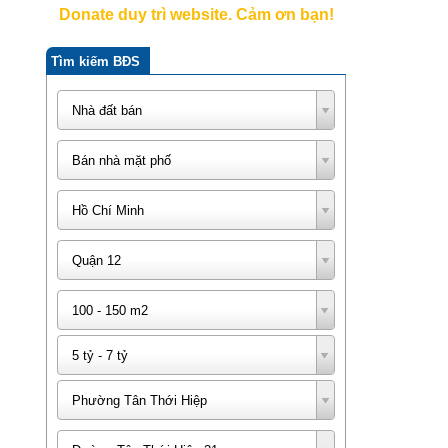
Donate duy trì website. Cảm ơn bạn!
Tìm kiếm BĐS
Nhà đất bán
Bán nhà mặt phố
Hồ Chí Minh
Quận 12
100 - 150 m2
5 tỷ - 7 tỷ
Phường Tân Thới Hiệp