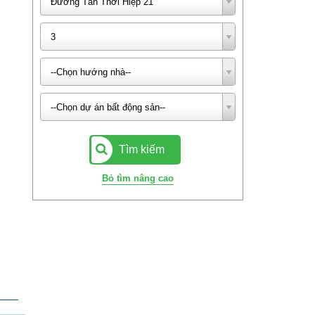
Đường Tân Thới Hiệp 21
3
--Chọn hướng nhà--
--Chọn dự án bất động sản--
Tìm kiếm
Bỏ tìm nâng cao