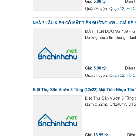
Giá:
5.98 tỷ
Diện t
Quận/Huyện:
Quận 12
,
Hồ C
NHÀ 3 LẦU KIÊN CỐ MẶT TIỀN ĐƯỜNG 439 – GIÁ RẺ 
MẶT TIỀN ĐƯỜNG 439 – GIÁ
Đường nhựa 8m thông – kinh
Giá:
5.98 tỷ
Diện t
Quận/Huyện:
Quận 12
,
Hồ C
Biệt Thự Sân Vườn 3 Tầng (12x22) Mặt Tiền Nhựa Tân 
Biệt Thự Sân Vườn 3 Tầng (
(12m x 22m). CN240m², DTSD:
Giá:
13.99 tỷ
Diện 