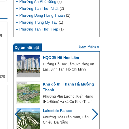
Phường An Phú Đông
(2)
Phường Tân Thới Nhất
(2)
Phường Đông Hưng Thuận
(1)
Phường Trung Mỹ Tây
(1)
Phường Tân Thới Hiệp
(1)
g
Xem thêm
Dự án nổi bật
 Hùng
HQC 35 Hồ Học Lãm
 Đình
Đường Hồ Học Lãm, Phường An
Lạc, Bình Tân, Hồ Chí Minh
026
Khu đô thị Thanh Hà Mường
Thanh
ũng
Phường Phú Lương, Kiến Hưng
(Hà Đông) và xã Cự Khê (Thanh
Oai), Hà Nội
Việt
Lakeside Palace
Phường Hòa Hiệp Nam, Liên
Chiểu, Đà Nẵng
ng Đại