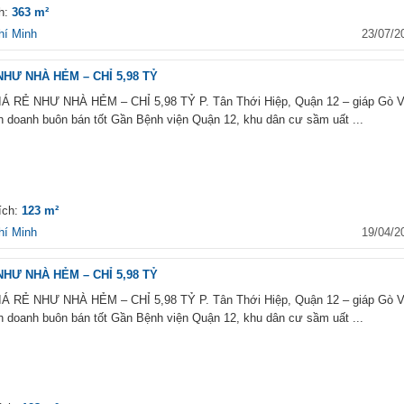
ch:
363 m²
Vinhomes Central Park
hí Minh
23/07/2
Đường Điện Biên Phủ, Ph
22, Bình Thạnh, Hồ Chí Mi
NHƯ NHÀ HẺM – CHỈ 5,98 TỶ
 RẺ NHƯ NHÀ HẺM – CHỈ 5,98 TỶ P. Tân Thới Hiệp, Quận 12 – giáp Gò 
Hà Nội Aqua Central
 doanh buôn bán tốt Gần Bệnh viện Quận 12, khu dân cư sầm uất ...
Số 44 Yên Phụ, phường Tr
Bạch, quận Ba Đình, Hà Nộ
ích:
123 m²
hí Minh
19/04/2
NHƯ NHÀ HẺM – CHỈ 5,98 TỶ
 RẺ NHƯ NHÀ HẺM – CHỈ 5,98 TỶ P. Tân Thới Hiệp, Quận 12 – giáp Gò 
 doanh buôn bán tốt Gần Bệnh viện Quận 12, khu dân cư sầm uất ...