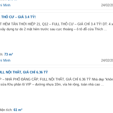
hí Minh
24/02/2
THỔ CƯ – GIÁ 3.4 TỶ!
HẺM TÂN THỚI HIỆP 21, Q12 – FULL THỔ CƯ – GIÁ CHỈ 3.4 TỶ! DT: 4 
 xây dựng tự do 2 mặt hẻm trước sau cực thoáng – ô tô đỗ cửa Thích ...
́ch:
73 m²
hí Minh
24/02/2
L NỘI THẤT, GIÁ CHỈ 6.36 TỶ
– NHÀ PHỐ ĐẲNG CẤP, FULL NỘI THẤT, GIÁ CHỈ 6.36 TỶ Nhà đẹp “khôn
i sửa Khu phân lô VIP – đường nhựa 10m, vỉa hè rộng, toàn nhà cao ...
iện tích:
61 m²