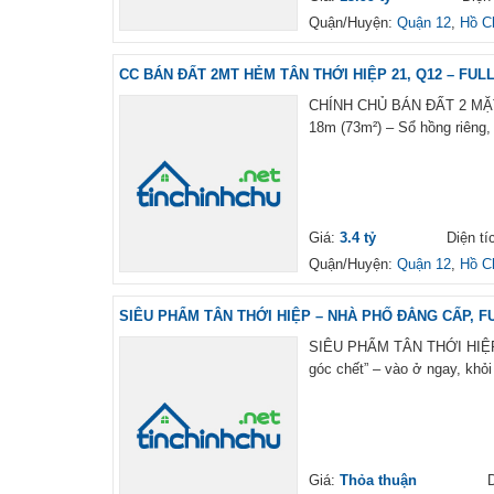
Quận/Huyện:
Quận 12
,
Hồ C
CC BÁN ĐẤT 2MT HẺM TÂN THỚI HIỆP 21, Q12 – FULL 
CHÍNH CHỦ BÁN ĐẤT 2 MẶT 
18m (73m²) – Sổ hồng riêng,
Giá:
3.4 tỷ
Diện ti
Quận/Huyện:
Quận 12
,
Hồ C
SIÊU PHẨM TÂN THỚI HIỆP – NHÀ PHỐ ĐẲNG CẤP, FUL
SIÊU PHẨM TÂN THỚI HIỆP 
góc chết” – vào ở ngay, khỏ
Giá:
Thỏa thuận
D