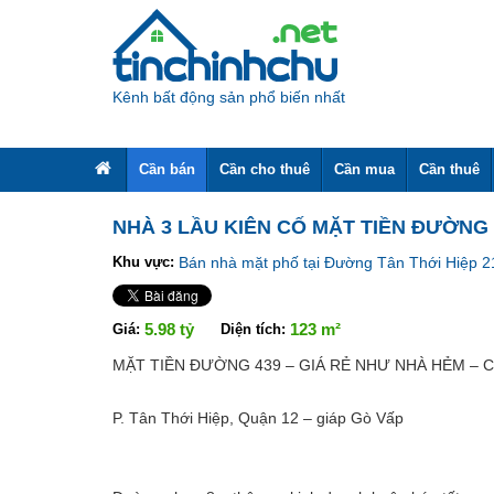
Kênh bất động sản phổ biến nhất
Cần bán
Cần cho thuê
Cần mua
Cần thuê
NHÀ 3 LẦU KIÊN CỐ MẶT TIỀN ĐƯỜNG 4
Khu vực:
Bán nhà mặt phố tại Đường Tân Thới Hiệp 
Share
5.98 tỷ
123 m²
Giá:
Diện tích:
MẶT TIỀN ĐƯỜNG 439 – GIÁ RẺ NHƯ NHÀ HẺM – CH
P. Tân Thới Hiệp, Quận 12 – giáp Gò Vấp