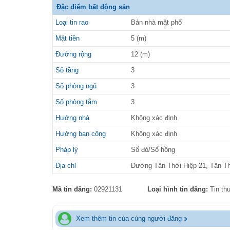
Đặc điểm bất động sản
Loại tin rao
Bán nhà mặt phố
Mặt tiền
5 (m)
Đường rộng
12 (m)
Số tầng
3
Số phòng ngủ
3
Số phòng tắm
3
Hướng nhà
Không xác định
Hướng ban công
Không xác định
Pháp lý
Sổ đỏ/Sổ hồng
Địa chỉ
Đường Tân Thới Hiệp 21, Tân Th
Mã tin đăng:
02921131
Loại hình tin đăng:
Tin th
Xem thêm tin của cùng người đăng