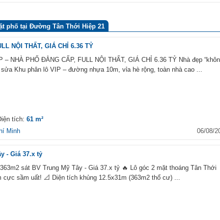
t phố tại Đường Tân Thới Hiệp 21
L NỘI THẤT, GIÁ CHỈ 6.36 TỶ
– NHÀ PHỐ ĐẲNG CẤP, FULL NỘI THẤT, GIÁ CHỈ 6.36 TỶ Nhà đẹp “khôn
i sửa Khu phân lô VIP – đường nhựa 10m, vỉa hè rộng, toàn nhà cao ...
FLC Complex 36 Phạm
36 Phạm Hùng, Phường Mỹ
2, Nam Từ Liêm, Hà Nội
iện tích:
61 m²
hí Minh
06/08/2
Thủy Tiên Resort
 - Giá 37.x tỷ
84 Trần Phú, Phường 5, V
Tàu, Bà Rịa Vũng Tàu
 363m2 sát BV Trung Mỹ Tây - Giá 37.x tỷ 🔥 Lô góc 2 mặt thoáng Tân Thới
cực sầm uất! 📐 Diện tích khủng 12.5x31m (363m2 thổ cư) ...
Chung cư Thông tấn xã 
Nam
Đường Nguyễn Xiển, Phườ
Kim, Hoàng Mai, Hà Nội