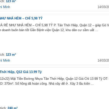
ích:
123 m²
hí Minh
14/03/2
NHƯ NHÀ HẺM – CHỈ 5,98 TỶ
 RẺ NHƯ NHÀ HẺM – CHỈ 5,98 TỶ P. Tân Thới Hiệp, Quận 12 – giáp Gò 
 doanh buôn bán tốt Gần Bệnh viện Quận 12, khu dân cư sầm uất ...
ích:
123 m²
hí Minh
14/03/2
Thới Hiệp, Q12 Giá 13.99 Tỷ
12x22) Mặt Tiền Đường Nhựa Tân Thới Hiệp, Quận 12 Giá Chỉ 13.99 Tỷ DT:
 370m². Sổ hồng đã hoàn công. Nhà xây để ở. Xây 3 lầu kiên ...
tích:
240 m²