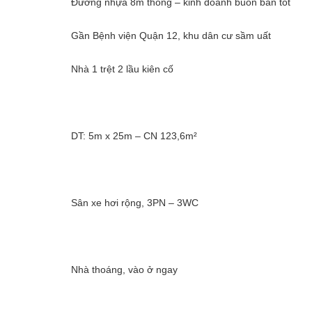
Đường nhựa 8m thông – kinh doanh buôn bán tốt
Gần Bệnh viện Quận 12, khu dân cư sầm uất
Nhà 1 trệt 2 lầu kiên cố
DT: 5m x 25m – CN 123,6m²
Sân xe hơi rộng, 3PN – 3WC
Nhà thoáng, vào ở ngay