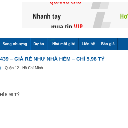
New
Sang nhượng
Dự án
Nhà môi giới
Liên hệ
Báo giá
39 – GIÁ RẺ NHƯ NHÀ HẺM – CHỈ 5,98 TỶ
21
- Quận 12 - Hồ Chí Minh
Ỉ 5,98 TỶ