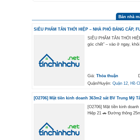
Bán nhà mặ
SIÊU PHẨM TÂN THỚI HIỆP – NHÀ PHỐ ĐẲNG CẤP, FUL
SIÊU PHẨM TÂN THỚI HIỆP 
góc chết” – vào ở ngay, khỏ
Giá:
Thỏa thuận
D
Quận/Huyện:
Quận 12
,
Hồ C
[O2706] Mặt tiền kinh doanh 363m2 sát BV Trung Mỹ Tây
[O2706] Mặt tiền kinh doanh
Hiệp 21 🚗 Đường thông 25m 