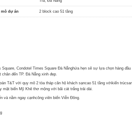
Trà, Đà Nẵng
 mô dự án
2 block cao 51 tầng
s Square, Condotel Times Square Đà Nẵnghứa hẹn sẽ sự lựa chọn hàng đầu
t chân đến TP. Đà Nẵng xinh đẹp.
àn T&T với quy mô 2 tòa tháp căn hộ khách sạncao 51 tầng vớikiến trúcsa
mặt biển Mỹ Khê thơ mộng với bãi cát trắng trải dài.
iển và nằm ngay cạnhcông viên biển Viễn Đông.
ng