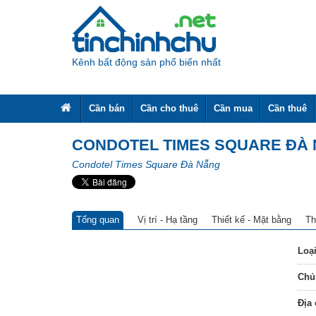
Kênh bất động sản phổ biến nhất
Cần bán
Cần cho thuê
Cần mua
Cần thuê
CONDOTEL TIMES SQUARE ĐÀ
Condotel Times Square Đà Nẵng
Share
Tổng quan
Vị trí - Hạ tầng
Thiết kế - Mặt bằng
Th
Loại
Chủ
Địa 