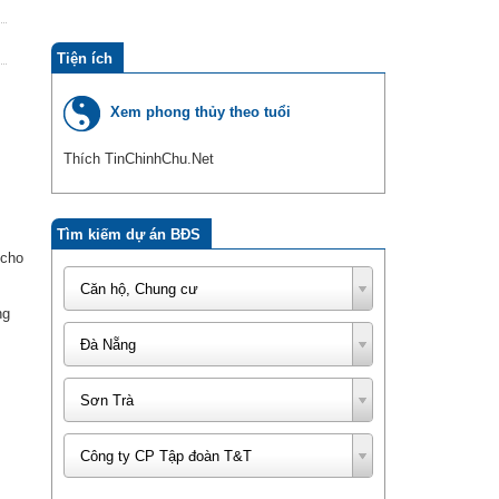
Tiện ích
Xem phong thủy theo tuổi
Thích TinChinhChu.Net
Tìm kiếm dự án BĐS
 cho
Căn hộ, Chung cư
ng
Đà Nẵng
Sơn Trà
Công ty CP Tập đoàn T&T