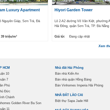
am Luxury Apartment
Hiyori Garden Tower
 Nguyên Giáp, Sơn Trà, Đà
Lô 2-A2 đường Võ Văn Kiệt, phường 
Hải Đông, quận Sơn Trà, TP. Đà Nẵng
39 triệu/m²
Giá từ:
Đang cập nhật
Xem t
TP HCM
Nhà đất Hải Phòng
uận 10
Bán nhà Kiến An
uận 7
Bán nhà quận Hồng Bàng
ân Phú
Bán Vinhomes Imperia Hải Phòng
Thủ Đức
NHÀ ĐẤT LÀO CAI
ình Chánh
Biệt thự Sapa Jade Hill
nhomes Golden River Ba Son
uận 11