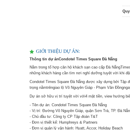
Quy
GIỚI THIỆU DỰ ÁN:
Thông tin dự ánCondotel Times Square Đà Nẵng
Nằm trong tổ hợp căn hộ khách sạn cao cấp Đà NẵngTime
những khách hàng cần tìm nơi nghỉ dưỡng tuyệt vời khi đặ
Condotel Times Square Đà Nẵng được xây dựng bởi Tập đo
trọng nằmtrêngiao lộ Võ Nguyên Giáp - Phạm Văn Đồngngay 
Dự án sở hữu vị trí tuyệt vời với4 mặt tiền, view hướng b
- Tên dự án: Condotel Times Square Đà Nẵng
- Vị trí: Đường Võ Nguyên Giáp, quận Sơn Trà, TP. Đà Nẵ
- Chủ đầu tư: Công ty CP Tập đoàn T&T
- Đơn vị thiết kế: Humphreys & Partners
- Đơn vị quản lý vận hành: Hyatt, Accor, Holiday Beach