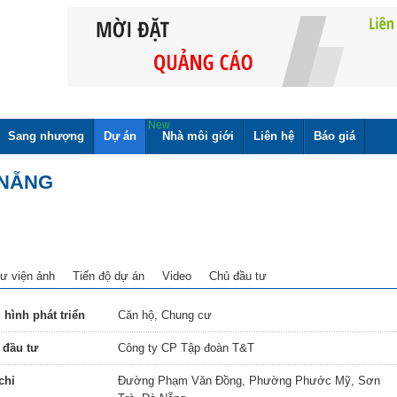
New
Sang nhượng
Dự án
Nhà môi giới
Liên hệ
Báo giá
 NẴNG
ư viện ảnh
Tiến độ dự án
Video
Chủ đầu tư
 hình phát triển
Căn hộ, Chung cư
 đầu tư
Công ty CP Tập đoàn T&T
chỉ
Đường Phạm Văn Đồng, Phường Phước Mỹ, Sơn