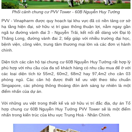
Phối cảnh chung cư PVV Tower - 60B Nguyễn Huy Tưởng
PVV - Vinapharm được quy hoạch tại khu vực đã có nền tảng cơ sở
hạ tầng hiện đại, sở hữu vị trí giao thông thuận lợi, nằm ngay gần
ngã tư đường vành đai 3 - Nguyễn Trãi, kết nối dễ dàng với Đại lộ
Thăng Long, đường vành đai 2; tiếp giáp với nhiều trường đại học,
bệnh viện, công viên, trung tâm thương mại lớn và các đơn vị hành
chính.
Diện tích các căn hộ tại chung cư 60B Nguyễn Huy Tưởng rất hợp lý
phù hợp với nhu cầu của đa số khách hàng có nhu cầu mua để ở với
các loại diện tích từ 55m2, 60m2, 68m2 hay 97,4m2 cho căn 03
phòng ngủ. Các căn hộ được thiết kế ưu việt theo tiêu chuẩn
Singapore, các phòng thông thoáng đón ánh sáng tự nhiên là một
điểm nhấn của dự án.
Với những ưu việt trong thiết kế và sở hữu vị trí đắc địa, dự án Tổ
hợp chung cư 60B Nguyễn Huy Tưởng PVV Tower sẽ là một điểm
nhấn trong kiến trúc của khu vực Trung Hoà - Nhân Chính.