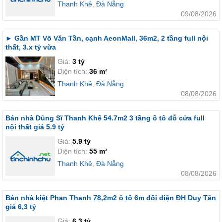
Thanh Khê
,
Đà Nẵng
09/08/2026
► Gần MT Võ Văn Tần, cạnh AeonMall, 36m2, 2 tầng full nội
thất, 3.x tỷ vừa
Giá:
3 tỷ
Diện tích:
36 m²
Thanh Khê
,
Đà Nẵng
08/08/2026
Bán nhà Dũng Sĩ Thanh Khê 54.7m2 3 tầng ô tô đỗ cửa full
nội thất giá 5.9 tỷ
Giá:
5.9 tỷ
Diện tích:
55 m²
Thanh Khê
,
Đà Nẵng
08/08/2026
Bán nhà kiệt Phan Thanh 78,2m2 ô tô 6m đối diện ĐH Duy Tân
giá 6,3 tỷ
Giá:
6.3 tỷ