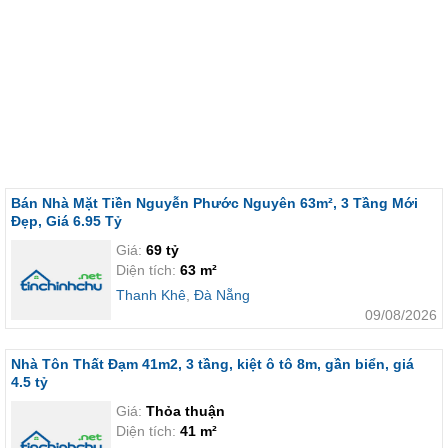
Bán Nhà Mặt Tiền Nguyễn Phước Nguyên 63m², 3 Tầng Mới
Đẹp, Giá 6.95 Tỷ
Giá:
69 tỷ
Diện tích:
63 m²
Thanh Khê
,
Đà Nẵng
09/08/2026
Nhà Tôn Thất Đạm 41m2, 3 tầng, kiệt ô tô 8m, gần biển, giá
4.5 tỷ
Giá:
Thỏa thuận
Diện tích:
41 m²