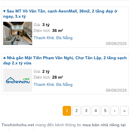
♥ Sau MT Võ Văn Tần, cạnh AeonMall, 36m2, 2 tầng đẹp ở
ngay, 3.x tỷ
Giá:
3 tỷ
Diện tích:
36 m²
Thanh Khê
,
Đà Nẵng
08/08/2026
♣ Nhà gần Mặt Tiền Phạm Văn Nghị, Chợ Tân Lập, 2 tầng sạch
đẹp 2.x tỷ vừa
Giá:
2 tỷ
Diện tích:
28 m²
Thanh Khê
,
Đà Nẵng
06/08/2026
1
2
3
4
5
›
»
Tinchinhchu.net
mang đến kênh thông tin
mua bán nhà riêng tại