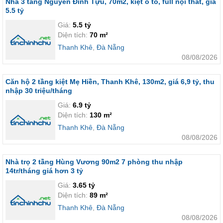
Nhà 3 tầng Nguyễn Đình Tựu, 70m2, kiệt ô tô, full nội thất, giá
5.5 tỷ
Giá:
5.5 tỷ
Diện tích:
70 m²
Thanh Khê
,
Đà Nẵng
08/08/2026
Căn hộ 2 tầng kiệt Mẹ Hiền, Thanh Khê, 130m2, giá 6,9 tỷ, thu
nhập 30 triệu/tháng
Giá:
6.9 tỷ
Diện tích:
130 m²
Thanh Khê
,
Đà Nẵng
08/08/2026
Nhà trọ 2 tầng Hùng Vương 90m2 7 phòng thu nhập
14tr/tháng giá hơn 3 tỷ
Giá:
3.65 tỷ
Diện tích:
89 m²
Thanh Khê
,
Đà Nẵng
08/08/2026